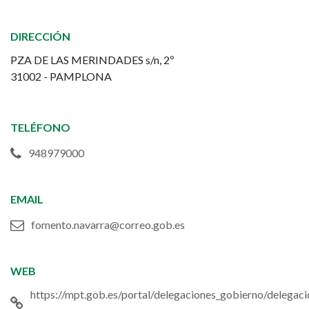
Fomento
DIRECCIÓN
-
PZA DE LAS MERINDADES s/n, 2º
Administración
31002 - PAMPLONA
Central
TELÉFONO
948979000
EMAIL
fomento.navarra@correo.gob.es
WEB
https://mpt.gob.es/portal/delegaciones_gobierno/delegaci