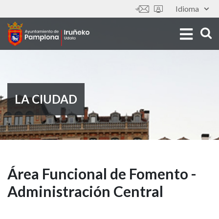
Pasar
Idioma
Tools
al
contenido
principal
LA CIUDAD
Área
Área Funcional de Fomento -
Administración Central
Funcional
de