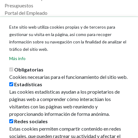
Presupuestos
Portal del Empleado
La ciudad
Este sitio web utiliza cookies propias y de terceros para
gestionar su visita en la página, así como para recoger
Callejero
información sobre su navegación con la finalidad de analizar el
GeoPamplona
tráfico del sitio web.
Direcciones de interés
Más info
Turismo
Obligatorias
Descubre Pamplona
Cookies necesarias para el funcionamiento del sitio web.
Planifica tu viaje
Estadísticas
Las cookies estadísticas ayudan a los propietarios de
Actualidad
páginas web a comprender cómo interactúan los
visitantes con las páginas web reuniendo y
Noticias
proporcionando información de forma anónima.
Eventos
Redes sociales
Redes sociales
Estas cookies permiten compartir contenido en redes
Ruedas de prensa
sociales, que pueden rastrear su actividad y afectar el