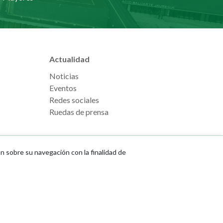
Actualidad
Noticias
Eventos
Redes sociales
Ruedas de prensa
ón sobre su navegación con la finalidad de
e Pamplona
Footer
Aviso legal
l, s/n
menu
Política de cookies