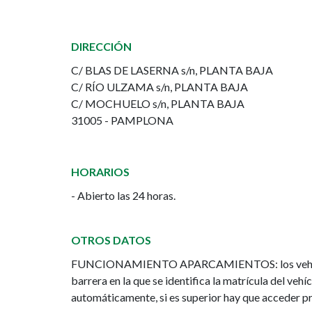
disuasorio
-
DIRECCIÓN
Milagrosa
C/ BLAS DE LASERNA s/n, PLANTA BAJA
/
C/ RÍO ULZAMA s/n, PLANTA BAJA
C/ MOCHUELO s/n, PLANTA BAJA
Azpilagaña
31005 - PAMPLONA
HORARIOS
- Abierto las 24 horas.
OTROS DATOS
FUNCIONAMIENTO APARCAMIENTOS: los vehículos
barrera en la que se identifica la matrícula del vehícu
automáticamente, si es superior hay que acceder pri