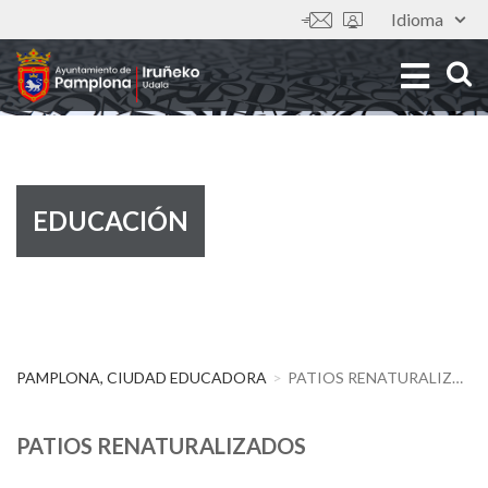
Pasar
Idioma
Tools
al
Imagen
contenido
principal
EDUCACIÓN
PAMPLONA, CIUDAD EDUCADORA
PATIOS RENATURALIZADOS
PATIOS RENATURALIZADOS