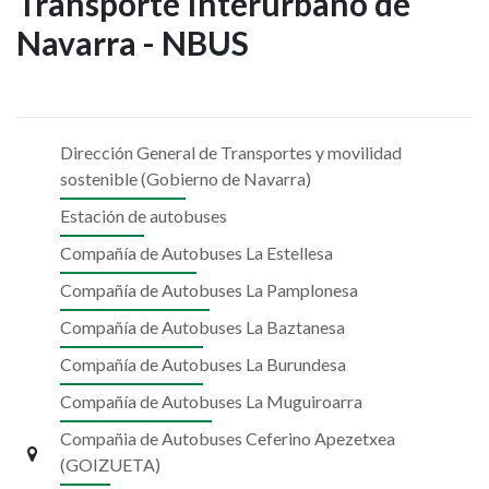
Transporte Interurbano de
de
Navarra - NBUS
información
del
Transporte
Dirección General de Transportes y movilidad
sostenible (Gobierno de Navarra)
Interurbano
Estación de autobuses
de
Compañía de Autobuses La Estellesa
Navarra
Compañía de Autobuses La Pamplonesa
Compañía de Autobuses La Baztanesa
-
Compañía de Autobuses La Burundesa
NBUS
Compañía de Autobuses La Muguiroarra
Compañia de Autobuses Ceferino Apezetxea
(GOIZUETA)