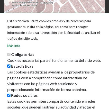
Este sitio web utiliza cookies propias y de terceros para
gestionar su visita en la página, así como para recoger
información sobre su navegación con la finalidad de analizar el
tráfico del sitio web.
Más info
Obligatorias
Cookies necesarias para el funcionamiento del sitio web.
Estadísticas
Las cookies estadísticas ayudan a los propietarios de
Ayuntamiento de Pamplona
páginas web a comprender cómo interactúan los
Plaza Consistorial, s/n
visitantes con las páginas web reuniendo y
31001 - Pamplona
proporcionando información de forma anónima.
948 420 100
Redes sociales
pamplona@pamplona.es
Estas cookies permiten compartir contenido en redes
sociales, que pueden rastrear su actividad y afectar el
Footer
Aviso legal