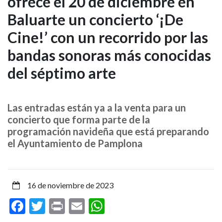
ofrece el 20 de diciembre en
de
Baluarte un concierto ‘¡De
Pamplona
Cine!’ con un recorrido por las
ofrece
bandas sonoras más conocidas
el
del séptimo arte
20
de
Las entradas están ya a la venta para un
concierto que forma parte de la
diciembre
programación navideña que está preparando
el Ayuntamiento de Pamplona
en
Baluarte
16 de noviembre de 2023
un
Facebook
Twitter
Print
Email
WhatsApp
concierto