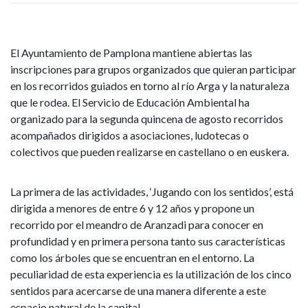
y
la
El Ayuntamiento de Pamplona mantiene abiertas las
inscripciones para grupos organizados que quieran participar
naturaleza
en los recorridos guiados en torno al río Arga y la naturaleza
que le rodea. El Servicio de Educación Ambiental ha
que
organizado para la segunda quincena de agosto recorridos
acompañados dirigidos a asociaciones, ludotecas o
le
colectivos que pueden realizarse en castellano o en euskera.
rodea
La primera de las actividades, ‘Jugando con los sentidos’, está
dirigidos
dirigida a menores de entre 6 y 12 años y propone un
a
recorrido por el meandro de Aranzadi para conocer en
profundidad y en primera persona tanto sus características
grupos
como los árboles que se encuentran en el entorno. La
peculiaridad de esta experiencia es la utilización de los cinco
organizados
sentidos para acercarse de una manera diferente a este
espacio natural de la capital.