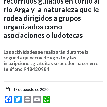
recorridos guiados en torno al
plazas
río Arga y la naturaleza que le
libres
rodea dirigidos a grupos
para
organizados como
los
asociaciones o ludotecas
recorridos
guiados
Las actividades se realizarán durante la
segunda quincena de agosto y las
en
inscripciones gratuitas se pueden hacer en el
teléfono 948420984
torno
al
17 de agosto de 2020
río
Facebook
Twitter
Print
Email
WhatsApp
Arga