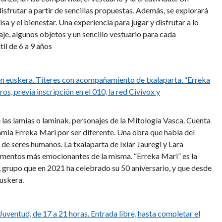
disfrutar a partir de sencillas propuestas. Además, se explorará
isa y el bienestar. Una experiencia para jugar y disfrutar a lo
laje, algunos objetos y un sencillo vestuario para cada
il de 6 a 9 años
l en euskera. Títeres con acompañamiento de txalaparta. “Erreka
os, previa inscripción en el 010, la red Civivox y
 las lamias o laminak, personajes de la Mitología Vasca. Cuenta
 lamia Erreka Mari por ser diferente. Una obra que habla del
 de seres humanos. La txalaparta de Ixiar Jauregi y Lara
mentos más emocionantes de la misma. “Erreka Mari” es la
 grupo que en 2021 ha celebrado su 50 aniversario, y que desde
uskera.
Juventud, de 17 a 21 horas. Entrada libre, hasta completar el