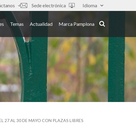
áctanos
Sede electrónica
Idioma
es
Temas
Actualidad
Marca Pamplona
27 AL 30 DE MAYO CON PLAZAS LIBRES