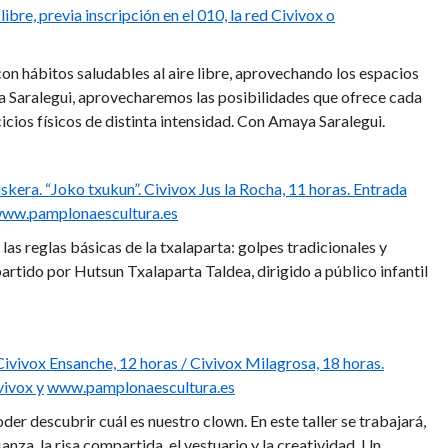
libre, previa inscripción en el 010, la red Civivox o
on hábitos saludables al aire libre, aprovechando los espacios
a Saralegui, aprovecharemos las posibilidades que ofrece cada
cicios físicos de distinta intensidad. Con Amaya Saralegui.
uskera. “Joko txukun”. Civivox Jus la Rocha, 11 horas. Entrada
ww.pamplonaescultura.es
las reglas básicas de la txalaparta: golpes tradicionales y
artido por Hutsun Txalaparta Taldea, dirigido a público infantil
 Civivox Ensanche, 12 horas / Civivox Milagrosa, 18 horas.
vivox y
www.pamplonaescultura.es
oder descubrir cuál es nuestro clown. En este taller se trabajará,
ianza, la risa compartida, el vestuario y la creatividad. Un