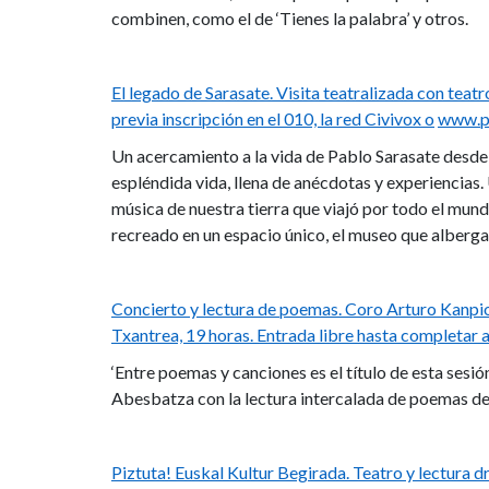
combinen, como el de ‘Tienes la palabra’ y otros.
El legado de Sarasate. Visita teatralizada con teat
previa inscripción en el 010, la red Civivox o
www.pa
Un acercamiento a la vida de Pablo Sarasate desde
espléndida vida, llena de anécdotas y experiencias.
música de nuestra tierra que viajó por todo el mund
recreado en un espacio único, el museo que alberga 
Concierto y lectura de poemas. Coro Arturo Kanpi
Txantrea, 19 horas. Entrada libre hasta completar 
‘Entre poemas y canciones es el título de esta sesi
Abesbatza con la lectura intercalada de poemas de
Piztuta! Euskal Kultur Begirada. Teatro y lectura 