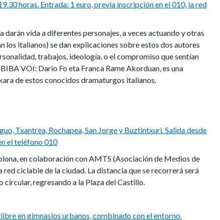
9.30 horas. Entrada: 1 euro, previa inscripción en el 010, la red
 darán vida a diferentes personajes, a veces actuando y otras
an los italianos) se dan explicaciones sobre estos dos autores
ersonalidad, trabajos, ideología, o el compromiso que sentían
da BIBA VOI: Dario Fo eta Franca Rame Akorduan, es una
kara de estos conocidos dramaturgos italianos.
guo, Txantrea, Rochapea, San Jorge y Buztintxuri. Salida desde
 en el teléfono 010
mplona, en colaboración con AMTS (Asociación de Medios de
red ciclable de la ciudad. La distancia que se recorrerá será
ircular, regresando a la Plaza del Castillo.
 libre en gimnasios urbanos, combinado con el entorno.