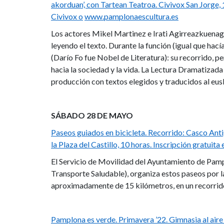
akorduan’, con Tartean Teatroa. Civivox San Jorge, 1
Civivox o
www.pamplonaescultura.es
Los actores Mikel Martinez e Irati Agirreazkuenaga
leyendo el texto. Durante la función (igual que hací
(Darío Fo fue Nobel de Literatura): su recorrido, p
hacia la sociedad y la vida. La Lectura Dramatiza
producción con textos elegidos y traducidos al eus
SÁBADO 28 DE MAYO
Paseos guiados en bicicleta. Recorrido: Casco Anti
la Plaza del Castillo, 10 horas. Inscripción gratuita
El Servicio de Movilidad del Ayuntamiento de Pa
Transporte Saludable), organiza estos paseos por la 
aproximadamente de 15 kilómetros, en un recorrido c
Pamplona es verde. Primavera ’22. Gimnasia al aire