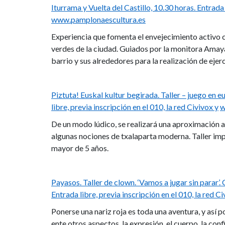
Iturrama y Vuelta del Castillo, 10.30 horas. Entrada 
www.pamplonaescultura.es
Experiencia que fomenta el envejecimiento activo c
verdes de la ciudad. Guiados por la monitora Amay
barrio y sus alrededores para la realización de ejer
Piztuta! Euskal kultur begirada. Taller – juego en e
libre, previa inscripción en el 010, la red Civivox y
w
De un modo lúdico, se realizará una aproximación a 
algunas nociones de txalaparta moderna. Taller imp
mayor de 5 años.
Payasos. Taller de clown. ‘Vamos a jugar sin parar’.
Entrada libre, previa inscripción en el 010, la red Ci
Ponerse una nariz roja es toda una aventura, y así p
ente otros aspectos, la expresión, el cuerpo, la conf