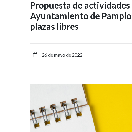
Propuesta
Propuesta de actividades 
Ayuntamiento de Pamplon
de
plazas libres
actividades
organizadas
por
26 de mayo de 2022
el
Ayuntamiento
de
Pamplona
del