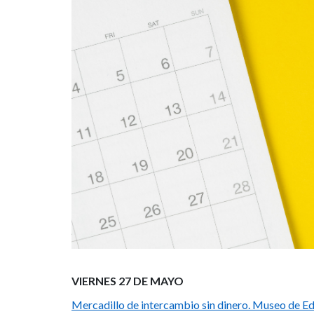
27
al
30
de
mayo
con
plazas
libres
VIERNES 27 DE MAYO
Mercadillo de intercambio sin dinero. Museo de Ed