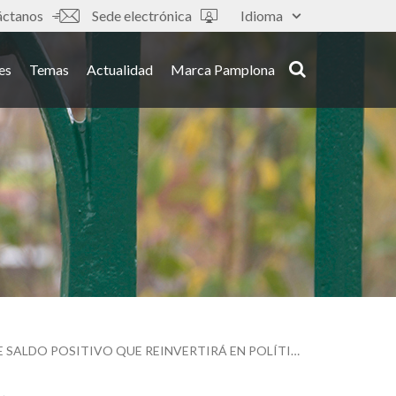
áctanos
Sede electrónica
Idioma
es
Temas
Actualidad
Marca Pamplona
PAMPLONA CIUDAD HABITABLE-IRUÑA BIZIBERRITZEN TERMINA CON 450.000 EUROS DE SALDO POSITIVO QUE REINVERTIRÁ EN POLÍTICA SOCIAL DE VIVIENDA Y REGENERACIÓN URBANA EN EL CASCO ANTIGUO