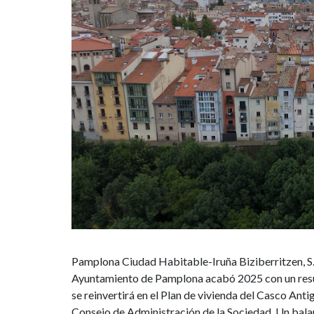
urbana
en
el
Casco
Antiguo
Pamplona Ciudad Habitable-Iruña Biziberritzen, S.A
Ayuntamiento de Pamplona acabó 2025 con un result
se reinvertirá en el Plan de vivienda del Casco Ant
Consejo de Administración de la Sociedad. Un balanc