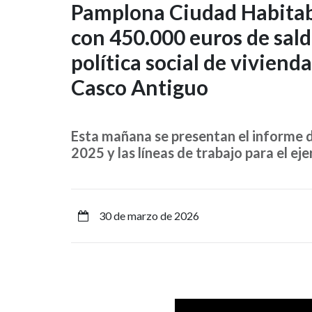
Pamplona
Pamplona Ciudad Habitabl
con 450.000 euros de sald
Ciudad
política social de viviend
Habitable-
Casco Antiguo
Iruña
Biziberritzen
Esta mañana se presentan el informe d
2025 y las líneas de trabajo para el ej
termina
con
450.000
30 de marzo de 2026
euros
de