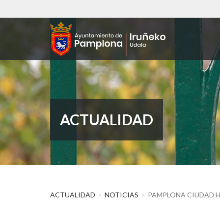
Pasar
al
contenido
principal
ACTUALIDAD
ACTUALIDAD
NOTICIAS