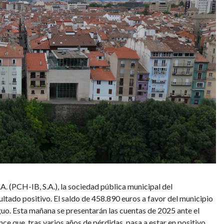
. (PCH-IB, S.A.), la sociedad pública municipal del
ado positivo. El saldo de 458.890 euros a favor del municipio
iguo. Esta mañana se presentarán las cuentas de 2025 ante el
e que, tras varios años de pérdidas, pasa a estar en positivo,