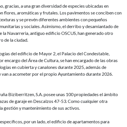
, gracias, a una gran diversidad de especies ubicadas en
on flores, aromáticas y frutales. Los pavimentos se conciben con
e texturas y se prevén diferentes ambientes con pequeños
munitarias y sociales. Asimismo, el derribo y desamiantado de
de la Navarreria, antiguo edificio OSCUS, han generado otro
ro de la ciudad.
ogías del edificio de Mayor 2, el Palacio del Condestable,
or encargo del Área de Cultura, se han encargado de las obras
tologías en cubierta y canalones durante 2025, además de
se van a acometer por el propio Ayuntamiento durante 2026.
a Biziberritzen, S.A. posee unas 100 propiedades el ámbito
lazas de garaje en Descalzos 47-53. Como cualquier otra
 la gestión y mantenimiento de sus activos.
specíficos, por un lado, el edificio de apartamentos para