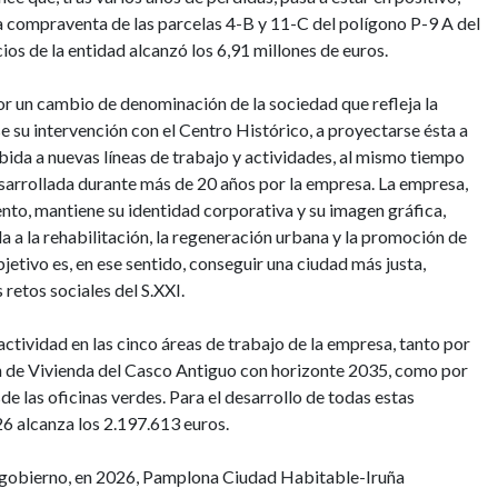
a compraventa de las parcelas 4-B y 11-C del polígono P-9 A del
ios de la entidad alcanzó los 6,91 millones de euros.
por un cambio de denominación de la sociedad que refleja la
se su intervención con el Centro Histórico, a proyectarse ésta a
bida a nuevas líneas de trabajo y actividades, al mismo tiempo
sarrollada durante más de 20 años por la empresa. La empresa,
to, mantiene su identidad corporativa y su imagen gráfica,
a la rehabilitación, la regeneración urbana y la promoción de
bjetivo es, en ese sentido, conseguir una ciudad más justa,
retos sociales del S.XXI.
actividad en las cinco áreas de trabajo de la empresa, tanto por
n de Vivienda del Casco Antiguo con horizonte 2035, como por
de las oficinas verdes. Para el desarrollo de todas estas
26 alcanza los 2.197.613 euros.
en gobierno, en 2026, Pamplona Ciudad Habitable-Iruña