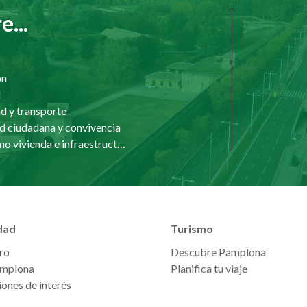
...
ón
d
d y transporte
d ciudadana y convivencia
Urbanismo vivienda e infraestructuras
dad
Turismo
ro
Descubre Pamplona
mplona
Planifica tu viaje
ones de interés