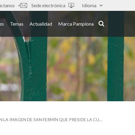
áctanos
Sede electrónica
Idioma
es
Temas
Actualidad
Marca Pamplona
OPERARIOS MUNICIPALES DESMONTAN LA HORNACINA DE SANTO DOMINGO Y RETIRAN LA IMAGEN DE SAN FERMÍN QUE PRESIDE LA CUESTA DURANTE EL RESTO DEL AÑO