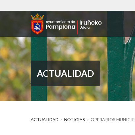
Pasar
al
contenido
principal
ACTUALIDAD
ACTUALIDAD
NOTICIAS