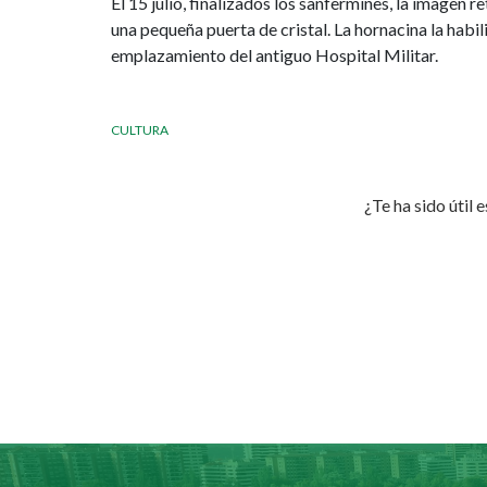
El 15 julio, finalizados los sanfermines, la imagen
resto
una pequeña puerta de cristal. La hornacina la habi
emplazamiento del antiguo Hospital Militar.
del
año
CULTURA
¿Te ha sido útil 