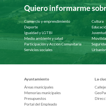
Quiero informarme sobre
Comercio y emprendimiento
Cultura
Deporte
Educaci
Igualdad y LGTBI
Juventu
Medio ambiente y salud
Movilida
Participación y Acción Comunitaria
Segurida
Servicios sociales
Ayuntamiento
La ciu
Áreas municipales
Calleje
Memorias municipales
GeoPa
Presupuestos
Direcci
Portal del Empleado