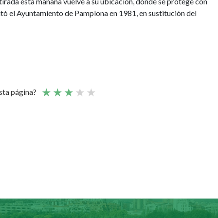
 retirada esta mañana vuelve a su ubicación, donde se protege con
litó el Ayuntamiento de Pamplona en 1981, en sustitución del
esta página?