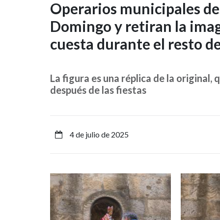
Operarios
Operarios municipales de
Domingo y retiran la imag
municipales
cuesta durante el resto d
desmontan
la
La figura es una réplica de la original,
hornacina
después de las fiestas
de
Santo
4 de julio de 2025
Domingo
y
Imagen
Imagen
retiran