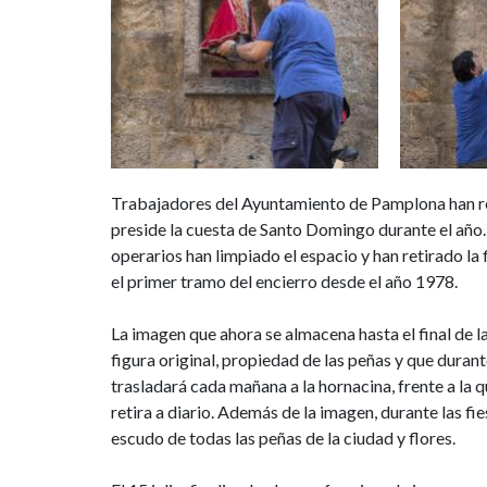
la
imagen
de
San
Fermín
Trabajadores del Ayuntamiento de Pamplona han re
que
preside la cuesta de Santo Domingo durante el año. A
operarios han limpiado el espacio y han retirado la f
preside
el primer tramo del encierro desde el año 1978.
la
La imagen que ahora se almacena hasta el final de la
figura original, propiedad de las peñas y que durant
cuesta
trasladará cada mañana a la hornacina, frente a la q
durante
retira a diario. Además de la imagen, durante las fi
escudo de todas las peñas de la ciudad y flores.
el