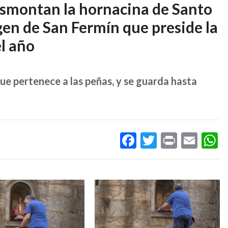
smontan la hornacina de Santo
en de San Fermín que preside la
el año
 que pertenece a las peñas, y se guarda hasta
Facebook
Twitter
Print
Ema
W
Imagen