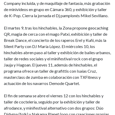
Company incluida, y de maquillaje de fantasía, más grabación
de minivideos en grupo en Cámara 360, y exhibición y taller
de K-Pop. Cierra la jornada el Dj pamplonés Mikel Sevillano.
El martes 9, tras los hinchables, la Zona propone geocaching
QR, magia de cerca con el mago Patxi, exhibición y taller de
Break Dance, el concierto de los raperos Erel y Kuñi, más la
Silent Party con DJ María López. El miércoles 10, los
hinchables abren paso al taller y exhibición de bailes urbanos,
taller de redes sociales y el minifestival rock con el grupo
Jauja y Hagoan. El jueves 11, además de hinchables, el
programa ofrece un taller de grafittis con Isaías Cruz,
masterclass de zumba en colaboración con TXFitness y
actuación de los navarros Demode Quartet.
El fin de semana se abre el viernes 12 con los hinchables y
taller de coctelería, seguido por la exhibición y taller de
afrodance, y minifestival alternativo con dos grupos: Dúo
Dídyma (folk) y Nakama Planet (pop con creaciones propias