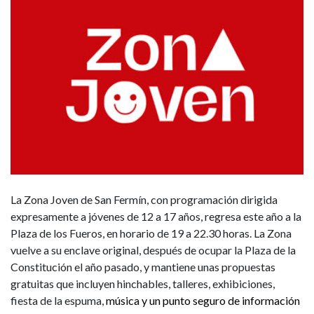
exhibiciones
y
bailes,
en
horario
de
19
La Zona Joven de San Fermín, con programación dirigida
a
expresamente a jóvenes de 12 a 17 años, regresa este año a la
Plaza de los Fueros, en horario de 19 a 22.30 horas. La Zona
22.30
vuelve a su enclave original, después de ocupar la Plaza de la
Constitución el año pasado, y mantiene unas propuestas
horas
gratuitas que incluyen hinchables, talleres, exhibiciones,
fiesta de la espuma,
música y un punto seguro de información