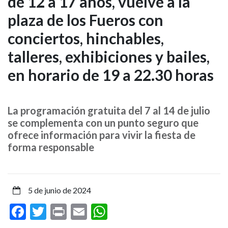
de 12 a 17 años, vuelve a la
Zona
plaza de los Fueros con
Joven
conciertos, hinchables,
de
talleres, exhibiciones y bailes,
San
en horario de 19 a 22.30 horas
Fermín,
de
La programación gratuita del 7 al 14 de julio
se complementa con un punto seguro que
12
ofrece información para vivir la fiesta de
forma responsable
a
17
5 de junio de 2024
años,
Facebook
Twitter
Print
Email
WhatsApp
vuelve