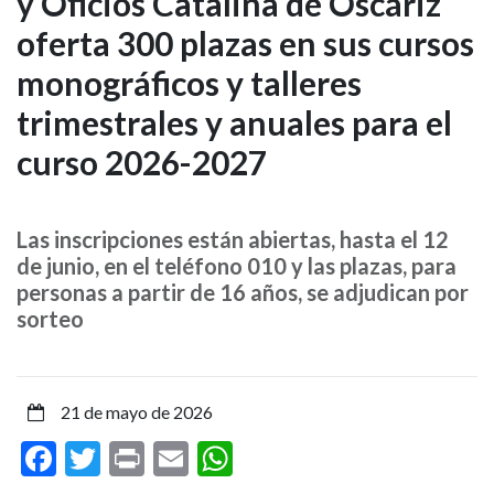
y Oficios Catalina de Oscáriz
Escuela
oferta 300 plazas en sus cursos
Municipal
monográficos y talleres
de
trimestrales y anuales para el
Artes
curso 2026-2027
y
Oficios
Las inscripciones están abiertas, hasta el 12
de junio, en el teléfono 010 y las plazas, para
Catalina
personas a partir de 16 años, se adjudican por
sorteo
de
Oscáriz
21 de mayo de 2026
oferta
Facebook
Twitter
Print
Email
WhatsApp
300