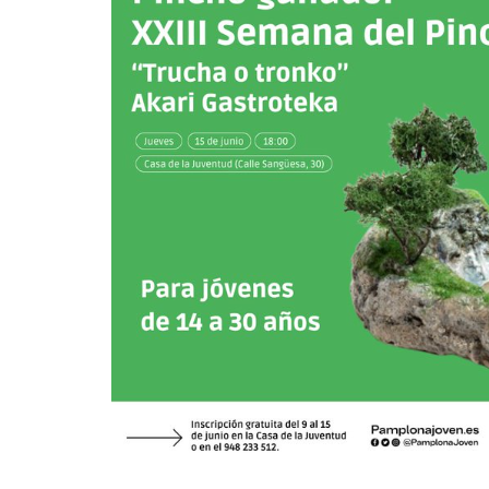
para
aprender
a
elaborar
paso
a
paso
‘Trucha
o
tronko’,
la