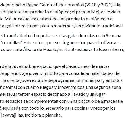
e Mejor pincho Reyno Gourmet; dos premios (2018 y 2023) a la
lla de patata con producto ecológico; el premio Mejor servicio
a la Mejor cazuelica elaborada con producto ecológico o el
 a gala ofrecer unos platos modernos, sin olvidar lo tradicional.
esta actividad en la que las recetas galardonadas en la Semana
“cocinillas”. Entre otros, por sus fogones han pasado diversos
estaurante Ábaco de Huarte, hasta el restaurante Baserriberri,
asa de la Juventud, un espacio que el pasado mes de marzo
e aprendizaje joven y ámbito para consolidar habilidades de
en la oferta joven estable de programación municipal y en todos
la' central con cuatro fuegos vitrocerámicos, una segunda zona
eras, un tercer espacio destinado al lavado y un lugar
atro espacios se complementan con un habitáculo de almacenaje
tá equipada con todo lo necesario para cocinar y recoger los
lavavajillas, freidora o plancha.