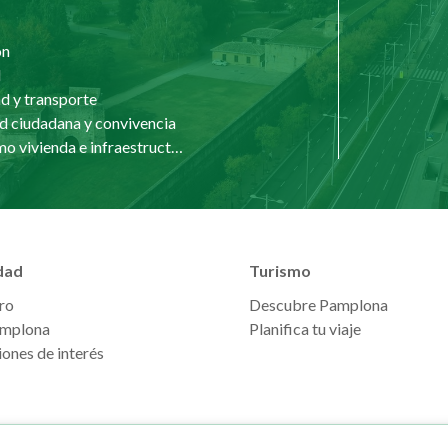
ón
d
d y transporte
d ciudadana y convivencia
Urbanismo vivienda e infraestructuras
dad
Turismo
ro
Descubre Pamplona
mplona
Planifica tu viaje
ones de interés