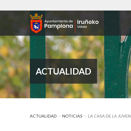
Pasar
al
contenido
principal
ACTUALIDAD
ACTUALIDAD
NOTICIAS