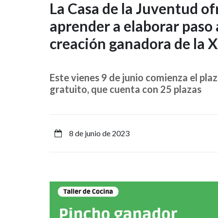
La
La Casa de la Juventud of
aprender a elaborar paso a
Casa
creación ganadora de la 
de
la
Este vienes 9 de junio comienza el plaz
Juventud
gratuito, que cuenta con 25 plazas
ofrece
un
8 de junio de 2023
Taller
del
Pincho