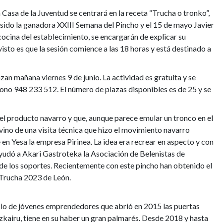
la Casa de la Juventud se centrará en la receta
“Trucha o tronko”,
 sido la ganadora
XXIII Semana del Pincho y el 15 de mayo Javier
 cocina del establecimiento, se encargarán de explicar su
evisto es que la sesión comience a las 18 horas y está destinado a
nzan mañana viernes 9 de junio. La actividad es gratuita y se
léfono 948 233 512. El número de plazas disponibles es de 25 y se
del producto navarro y que, aunque parece emular un tronco en el
n vino de una visita técnica que hizo el movimiento navarro
e en Yesa la empresa Pirinea. La idea era recrear en aspecto y con
 ayudó a Akari Gastroteka la Asociación de Belenistas de
de los soportes. Recientemente con este pincho han obtenido el
Trucha 2023 de León.
cio de jóvenes emprendedores que abrió en 2015 las puertas
kairu, tiene en su haber un gran palmarés. Desde 2018 y hasta