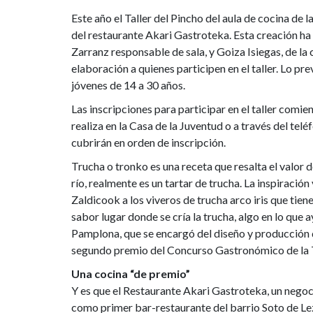
creación
Este año el Taller del Pincho del aula de cocina de 
del restaurante Akari Gastroteka. Esta creación ha
ganadora
Zarranz responsable de sala, y Goiza Isiegas, de la
elaboración a quienes participen en el taller. Lo pr
de
jóvenes de 14 a 30 años.
la
Las inscripciones para participar en el taller comie
realiza en la Casa de la Juventud o a través del te
XXIII
cubrirán en orden de inscripción.
Semana
Trucha o tronko es una receta que resalta el valor 
río, realmente es un tartar de trucha. La inspiració
del
Zaldicook a los viveros de trucha arco iris que tien
sabor lugar donde se cría la trucha, algo en lo que
Pincho
Pamplona, que se encargó del diseño y producción 
segundo premio del Concurso Gastronómico de la 
Una cocina “de premio”
Y es que el Restaurante Akari Gastroteka, un nego
como primer bar-restaurante del barrio Soto de Lez