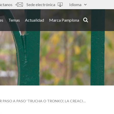
áctanos
Sede electrónica
Idioma
es
Temas
Actualidad
Marca Pamplona
LA CASA DE LA JUVENTUD OFRECE UN TALLER DEL PINCHO PARA APRENDER A ELABORAR PASO A PASO ‘TRUCHA O TRONKO’, LA CREACIÓN GANADORA DE LA XXIII SEMANA DEL PINCHO