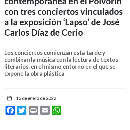
contemporánea en el Polvorín
de
con tres conciertos vinculados
música
a la exposición ‘Lapso’ de José
contemporánea
Carlos Díaz de Cerio
en
el
Los conciertos comienzan esta tarde y
combinan la música con la lectura de textos
Polvorín
literarios, en el mismo entorno en el que se
expone la obra plástica
con
tres
13 de enero de 2022
conciertos
Facebook
Twitter
Print
Email
WhatsApp
vinculados
a