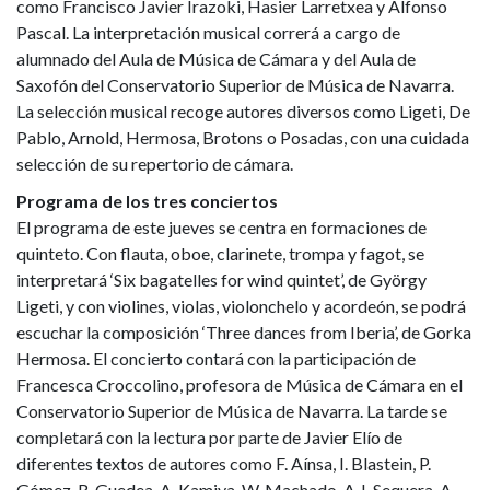
como Francisco Javier Irazoki, Hasier Larretxea y Alfonso
Pascal. La interpretación musical correrá a cargo de
alumnado del Aula de Música de Cámara y del Aula de
Saxofón del Conservatorio Superior de Música de Navarra.
La selección musical recoge autores diversos como Ligeti, De
Pablo, Arnold, Hermosa, Brotons o Posadas, con una cuidada
selección de su repertorio de cámara.
Programa de los tres conciertos
El programa de este jueves se centra en formaciones de
quinteto. Con flauta, oboe, clarinete, trompa y fagot, se
interpretará ‘Six bagatelles for wind quintet’, de György
Ligeti, y con violines, violas, violonchelo y acordeón, se podrá
escuchar la composición ‘Three dances from Iberia’, de Gorka
Hermosa. El concierto contará con la participación de
Francesca Croccolino, profesora de Música de Cámara en el
Conservatorio Superior de Música de Navarra. La tarde se
completará con la lectura por parte de Javier Elío de
diferentes textos de autores como F. Aínsa, I. Blastein, P.
Gómez, R. Guedea, A. Kamiya, W. Machado, A.J. Sequera, A.