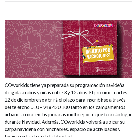
urbanos
y
las
jornadas
multideporte
que
COworkids tiene ya preparada su programación navideña,
COworkids
dirigida a niños y niñas entre 3 y 12 años. El próximo martes
organiza
12 de diciembre se abrirá el plazo para inscribirse a través
del teléfono 010 – 948 420 100 tanto en los campamentos
durante
urbanos como en las jornadas multideporte que tendrán lugar
durante Navidad. Además, COworkids volverá a ubicar su
la
carpa navideña con hinchables, espacio de actividades y
tiovivo en la plaza de la Libertad.