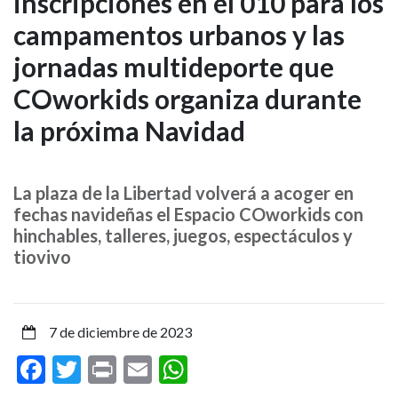
inscripciones en el 010 para los
martes
campamentos urbanos y las
se
jornadas multideporte que
abren
COworkids organiza durante
las
la próxima Navidad
inscripciones
en
La plaza de la Libertad volverá a acoger en
fechas navideñas el Espacio COworkids con
el
hinchables, talleres, juegos, espectáculos y
tiovivo
010
para
7 de diciembre de 2023
los
Facebook
Twitter
Print
Email
WhatsApp
campamentos