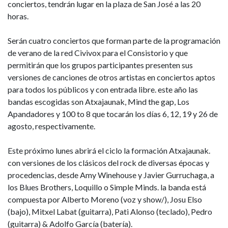
del
conciertos, tendrán lugar en la plaza de San José a las 20
horas.
Ayuntamiento
Serán cuatro conciertos que forman parte de la programación
de
de verano de la red Civivox para el Consistorio y que
permitirán que los grupos participantes presenten sus
Pamplona
versiones de canciones de otros artistas en conciertos aptos
para todos los públicos y con entrada libre. este año las
bandas escogidas son Atxajaunak, Mind the gap, Los
Apandadores y 100 to 8 que tocarán los días 6, 12, 19 y 26 de
agosto, respectivamente.
Este próximo lunes abrirá el ciclo la formación Atxajaunak.
con versiones de los clásicos del rock de diversas épocas y
procedencias, desde Amy Winehouse y Javier Gurruchaga, a
los Blues Brothers, Loquillo o Simple Minds. la banda está
compuesta por Alberto Moreno (voz y show/), Josu Elso
(bajo), Mitxel Labat (guitarra), Pati Alonso (teclado), Pedro
(guitarra) & Adolfo García (batería).