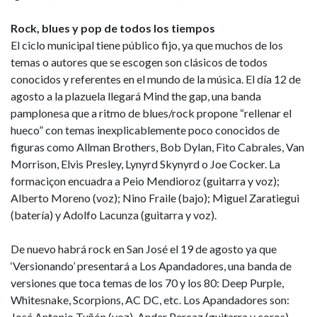
Rock, blues y pop de todos los tiempos
El ciclo municipal tiene público fijo, ya que muchos de los
temas o autores que se escogen son clásicos de todos
conocidos y referentes en el mundo de la música. El día 12 de
agosto a la plazuela llegará Mind the gap, una banda
pamplonesa que a ritmo de blues/rock propone “rellenar el
hueco” con temas inexplicablemente poco conocidos de
figuras como Allman Brothers, Bob Dylan, Fito Cabrales, Van
Morrison, Elvis Presley, Lynyrd Skynyrd o Joe Cocker. La
formaciçon encuadra a Peio Mendioroz (guitarra y voz);
Alberto Moreno (voz); Nino Fraile (bajo); Miguel Zaratiegui
(batería) y Adolfo Lacunza (guitarra y voz).
De nuevo habrá rock en San José el 19 de agosto ya que
‘Versionando’ presentará a Los Apandadores, una banda de
versiones que toca temas de los 70 y los 80: Deep Purple,
Whitesnake, Scorpions, AC DC, etc. Los Apandadores son:
José Antonio Tuñón (voz), Ander Percaz (guitarra y coros),