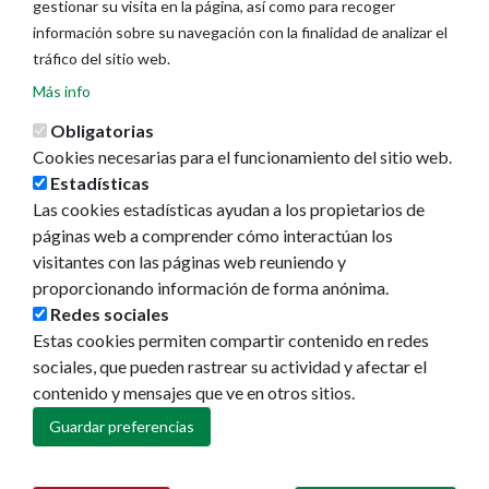
gestionar su visita en la página, así como para recoger
información sobre su navegación con la finalidad de analizar el
tráfico del sitio web.
Más info
Obligatorias
Cookies necesarias para el funcionamiento del sitio web.
Estadísticas
Las cookies estadísticas ayudan a los propietarios de
Ayuntamiento de Pamplona
páginas web a comprender cómo interactúan los
Plaza Consistorial, s/n
visitantes con las páginas web reuniendo y
31001 - Pamplona
proporcionando información de forma anónima.
948 420 100
Redes sociales
pamplona@pamplona.es
Estas cookies permiten compartir contenido en redes
sociales, que pueden rastrear su actividad y afectar el
Footer
Aviso legal
contenido y mensajes que ve en otros sitios.
menu
Política de cookies
Política de privacidad
Guardar preferencias
Accesibilidad
Mapa web