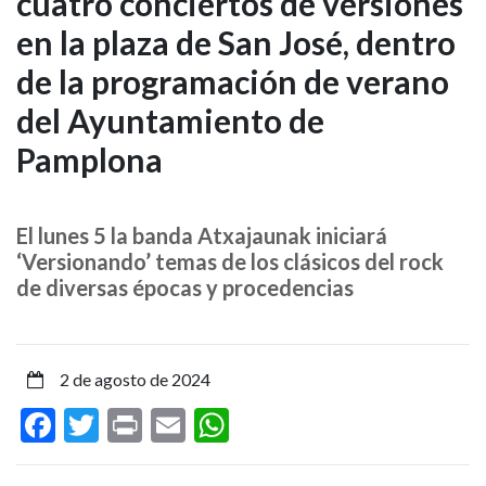
cuatro conciertos de versiones
lunes
en la plaza de San José, dentro
arranca
de la programación de verano
el
del Ayuntamiento de
ciclo
Pamplona
de
cuatro
El lunes 5 la banda Atxajaunak iniciará
‘Versionando’ temas de los clásicos del rock
conciertos
de diversas épocas y procedencias
de
versiones
2 de agosto de 2024
Facebook
Twitter
Print
Email
WhatsApp
en
la