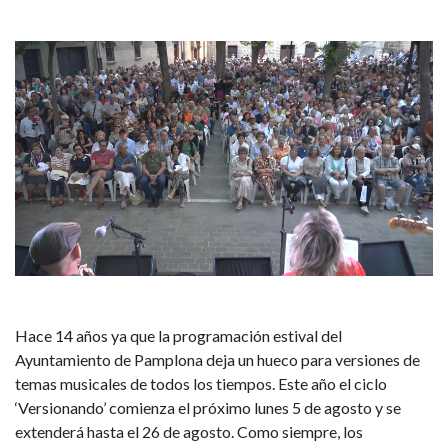
plaza
de
San
José,
dentro
de
la
programación
Hace 14 años ya que la programación estival del
Ayuntamiento de Pamplona deja un hueco para versiones de
de
temas musicales de todos los tiempos. Este año el ciclo
‘Versionando’ comienza el próximo lunes 5 de agosto y se
verano
extenderá hasta el 26 de agosto. Como siempre, los