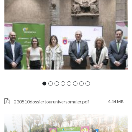
Castillo
el
fin
de
semana
del
9
al
Archivo
230510dossiertouruniversomujer.pdf
4.44 MB
11
de