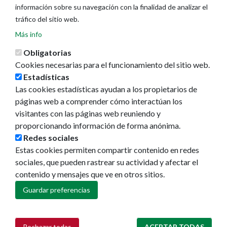
información sobre su navegación con la finalidad de analizar el
tráfico del sitio web.
Más info
Obligatorias
Cookies necesarias para el funcionamiento del sitio web.
Estadísticas
Las cookies estadísticas ayudan a los propietarios de
Ayuntamiento de Pamplona
páginas web a comprender cómo interactúan los
Plaza Consistorial, s/n
visitantes con las páginas web reuniendo y
31001 - Pamplona
proporcionando información de forma anónima.
948 420 100
Redes sociales
pamplona@pamplona.es
Estas cookies permiten compartir contenido en redes
sociales, que pueden rastrear su actividad y afectar el
Footer
Aviso legal
contenido y mensajes que ve en otros sitios.
menu
Política de cookies
Política de privacidad
Guardar preferencias
Accesibilidad
Mapa web
Rechazar todas
ACEPTAR TODAS