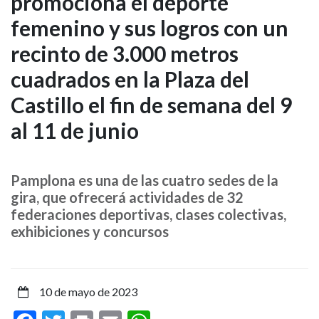
promociona el deporte
Tour
femenino y sus logros con un
Universo
recinto de 3.000 metros
Mujer
cuadrados en la Plaza del
promociona
Castillo el fin de semana del 9
el
al 11 de junio
deporte
Pamplona es una de las cuatro sedes de la
femenino
gira, que ofrecerá actividades de 32
federaciones deportivas, clases colectivas,
y
exhibiciones y concursos
sus
logros
10 de mayo de 2023
con
Facebook
Twitter
Print
Email
WhatsApp