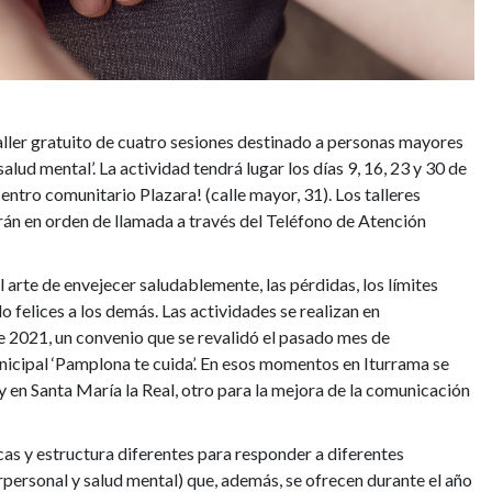
ller gratuito de cuatro sesiones destinado a personas mayores
alud mental’. La actividad tendrá lugar los días 9, 16, 23 y 30 de
entro comunitario Plazara! (calle mayor, 31). Los talleres
arán en orden de llamada a través del Teléfono de Atención
l arte de envejecer saludablemente, las pérdidas, los límites
o felices a los demás. Las actividades se realizan en
e 2021, un convenio que se revalidó el pasado mes de
nicipal ‘Pamplona te cuida’. En esos momentos en Iturrama se
 y en Santa María la Real, otro para la mejora de la comunicación
as y estructura diferentes para responder a diferentes
rpersonal y salud mental) que, además, se ofrecen durante el año