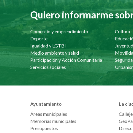
Quiero informarme sobre
Comercio y emprendimiento
Cultura
Deporte
Educaci
Igualdad y LGTBI
Juventu
Medio ambiente y salud
Movilida
Participación y Acción Comunitaria
Segurida
Servicios sociales
Ayuntamiento
La ciu
Áreas municipales
Calleje
Memorias municipales
GeoPa
Presupuestos
Direcci