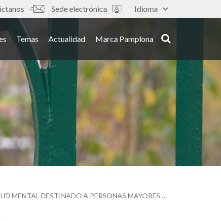
áctanos
Sede electrónica
Idioma
es
Temas
Actualidad
Marca Pamplona
EL CASCO ANTIGUO ACOGERÁ EN NOVIEMBRE UN TALLER DE AUTOCUIDADO DE LA SALUD MENTAL DESTINADO A PERSONAS MAYORES DE 65 AÑOS