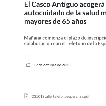
El
El Casco Antiguo acogerá
autocuidado de la salud 
Casco
mayores de 65 años
Antiguo
acogerá
Mañana comienza el plazo de inscripció
en
colaboración con el Teléfono de la Es
noviembre
un
17 de octubre de 2023
taller
de
autocuidado
Archivo
231018tallertelefonoesperanza.pdf