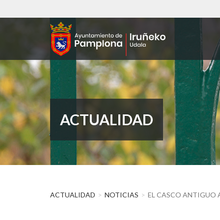
Pasar
al
contenido
principal
ACTUALIDAD
ACTUALIDAD
NOTICIAS