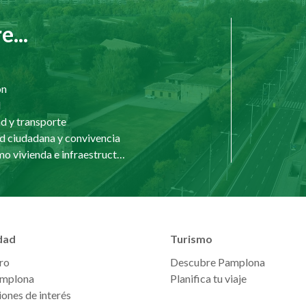
...
ón
d
d y transporte
d ciudadana y convivencia
Urbanismo vivienda e infraestructuras
dad
Turismo
ro
Descubre Pamplona
mplona
Planifica tu viaje
ones de interés