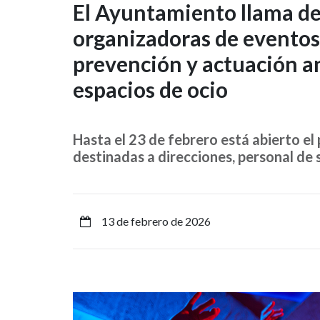
El
El Ayuntamiento llama de 
organizadoras de eventos
Ayuntamiento
prevención y actuación an
llama
espacios de ocio
de
nuevo
Hasta el 23 de febrero está abierto el
destinadas a direcciones, personal de s
a
locales
y
13 de febrero de 2026
organizadoras
de