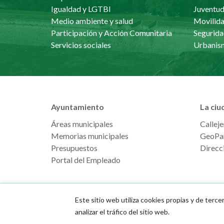
Igualdad y LGTBI
Juventu
Medio ambiente y salud
Movilida
Participación y Acción Comunitaria
Segurida
Servicios sociales
Ayuntamiento
La ciu
Áreas municipales
Calleje
Memorias municipales
GeoPa
Presupuestos
Direcci
Portal del Empleado
Este sitio web utiliza cookies propias y de terce
analizar el tráfico del sitio web.