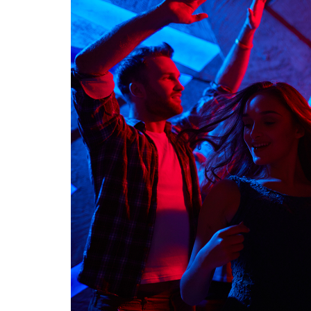
eventos
a
sumarse
al
Protocolo
de
prevención
y
actuación
ante
la