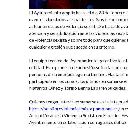
violencia
El Ayuntamiento amplía hasta el día 23 de febrero 
sexista
eventos vinculados a espacios festivos de ocio no
actuar en casos de violencia sexista. Se trata de a
en
atención y sensibilización ante las violencias sexis
de violencia sexista y sobre todo para que quienes 
espacios
cualquier agresión que suceda en su entorno.
de
El equipo técnico del Ayuntamiento garantiza la in
ocio
entidad. Este proceso de adhesión se inicia con una
personas de la entidad según su tamaño. Hasta el
participado en los cursos, los últimos en sumars
Nafarroa Oinez y Torino Berria Labaren Sukaldea.
Quienes tengan interés en sumarse a esta lista pue
https://ociolibreviolenciasexista.pamplona.es
, un 
Actuación ante la Violencia Sexista en Espacios Fe
Ayuntamiento en colaboración con agentes del secto