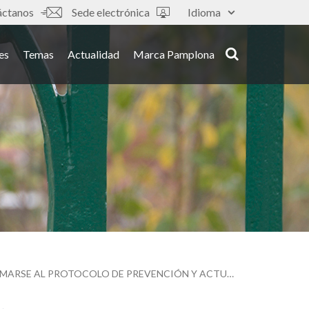
áctanos
Sede electrónica
Idioma
es
Temas
Actualidad
Marca Pamplona
EL AYUNTAMIENTO LLAMA DE NUEVO A LOCALES Y ORGANIZADORAS DE EVENTOS A SUMARSE AL PROTOCOLO DE PREVENCIÓN Y ACTUACIÓN ANTE LA VIOLENCIA SEXISTA EN ESPACIOS DE OCIO