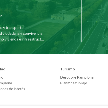
ón
d
d y transporte
d ciudadana y convivencia
Urbanismo vivienda e infraestructuras
dad
Turismo
ro
Descubre Pamplona
mplona
Planifica tu viaje
ones de interés