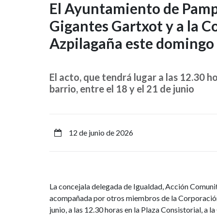
El
El Ayuntamiento de Pampl
Gigantes Gartxot y a la C
Ayuntamiento
Azpilagaña este domingo e
de
Pamplona
El acto, que tendrá lugar a las 12.30 ho
recibe
barrio, entre el 18 y el 21 de junio
a
la
12 de junio de 2026
Comparsa
de
La concejala delegada de Igualdad, Acción Comunita
Gigantes
acompañada por otros miembros de la Corporación 
junio, a las 12.30 horas en la Plaza Consistorial, a