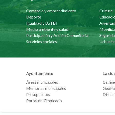
Comercio y emprendimiento
Cultura
Deporte
Educaci
Igualdad y LGTBI
Juventu
Medio ambiente y salud
Movilida
Participación y Acción Comunitaria
Segurida
Servicios sociales
Ayuntamiento
La ciu
Áreas municipales
Calleje
Memorias municipales
GeoPa
Presupuestos
Direcci
Portal del Empleado