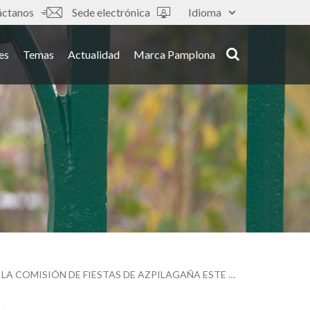
áctanos
Sede electrónica
Idioma
es
Temas
Actualidad
Marca Pamplona
EL AYUNTAMIENTO DE PAMPLONA RECIBE A LA COMPARSA DE GIGANTES GARTXOT Y A LA COMISIÓN DE FIESTAS DE AZPILAGAÑA ESTE DOMINGO EN LA PLAZA CONSISTORIAL