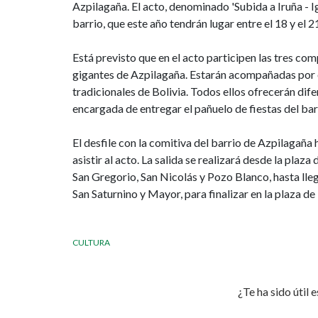
Gartxot
Azpilagaña. El acto, denominado 'Subida a Iruña - Ig
y
barrio, que este año tendrán lugar entre el 18 y el 21
a
Está previsto que en el acto participen las tres co
gigantes de Azpilagaña. Estarán acompañadas por e
la
tradicionales de Bolivia. Todos ellos ofrecerán di
encargada de entregar el pañuelo de fiestas del ba
Comisión
El desfile con la comitiva del barrio de Azpilagaña 
de
asistir al acto. La salida se realizará desde la plaz
Fiestas
San Gregorio, San Nicolás y Pozo Blanco, hasta llegar
San Saturnino y Mayor, para finalizar en la plaza de
de
Azpilagaña
CULTURA
este
¿Te ha sido útil 
domingo