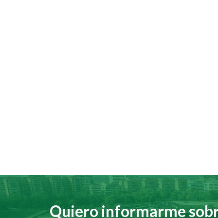
en
la
Plaza
Consistorial
Quiero informarme sobre