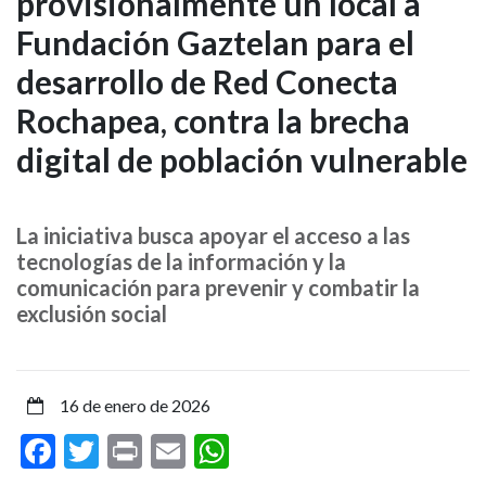
provisionalmente un local a
Ayuntamiento
Fundación Gaztelan para el
cede
desarrollo de Red Conecta
provisionalmente
Rochapea, contra la brecha
un
digital de población vulnerable
local
a
La iniciativa busca apoyar el acceso a las
tecnologías de la información y la
Fundación
comunicación para prevenir y combatir la
exclusión social
Gaztelan
para
16 de enero de 2026
el
Facebook
Twitter
Print
Email
WhatsApp
desarrollo