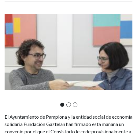
de
Imagen
I
Red
Conecta
Rochapea,
contra
la
brecha
digital
de
El Ayuntamiento de Pamplona y la
entidad social de economía
solidaria F
undación Gaztelan han firmado esta mañana un
población
convenio por el que el Consistorio le cede provisionalmente a