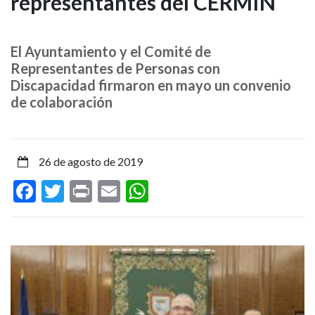
representantes del CERMIN
alcalde
de
El Ayuntamiento y el Comité de
Pamplona
Representantes de Personas con
Discapacidad firmaron en mayo un convenio
recibe
de colaboración
a
representantes
26 de agosto de 2019
del
Facebook
Twitter
Print
Email
WhatsApp
CERMIN
Imagen