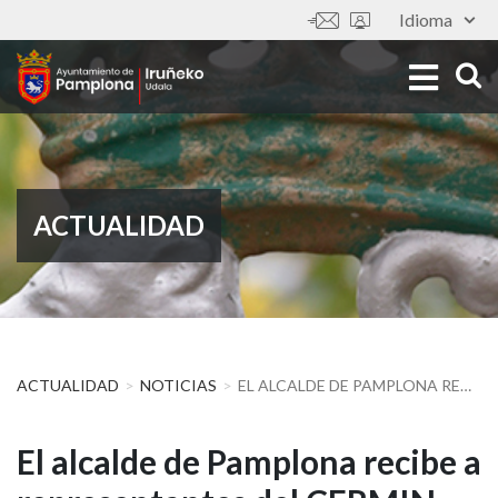
Pasar
Idioma
Tools
al
contenido
principal
ACTUALIDAD
ACTUALIDAD
NOTICIAS
EL ALCALDE DE PAMPLONA RECIBE A REPRESENTANTES DEL CERMIN
El
El alcalde de Pamplona recibe a