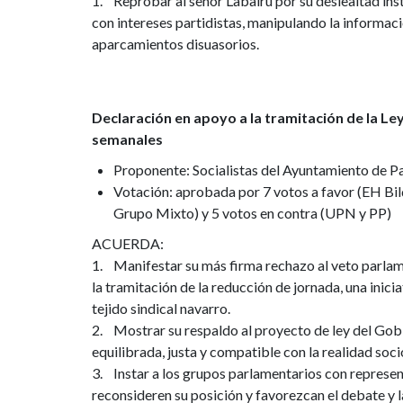
de
1. Reprobar al señor Labairu por su deslealtad inst
con intereses partidistas, manipulando la informac
septiembre
aparcamientos disuasorios.
de
2025
Declaración en apoyo a la tramitación de la Le
semanales
Proponente: Socialistas del Ayuntamiento de 
Votación: aprobada por 7 votos a favor (EH Bil
Grupo Mixto) y 5 votos en contra (UPN y PP)
ACUERDA:
1. Manifestar su más firma rechazo al veto parla
la tramitación de la reducción de jornada, una inici
tejido sindical navarro.
2. Mostrar su respaldo al proyecto de ley del Gob
equilibrada, justa y compatible con la realidad s
3. Instar a los grupos parlamentarios con represen
reconsideren su posición y favorezcan el debate y l