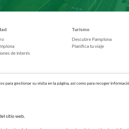
dad
Turismo
ro
Descubre Pamplona
mplona
Planifica tu viaje
ones de interés
ros para gestionar su visita en la página, así como para recoger informaci
Ayuntamiento d
el sitio web.
Plaza Consistoria
31001 - Pamplo