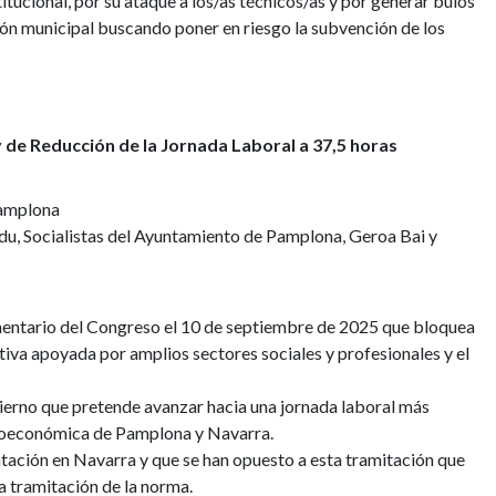
itucional, por su ataque a los/as técnicos/as y por generar bulos
ión municipal buscando poner en riesgo la subvención de los
y de Reducción de la Jornada Laboral a 37,5 horas
Pamplona
du, Socialistas del Ayuntamiento de Pamplona, Geroa Bai y
mentario del Congreso el 10 de septiembre de 2025 que bloquea
ativa apoyada por amplios sectores sociales y profesionales y el
ierno que pretende avanzar hacia una jornada laboral más
ocioeconómica de Pamplona y Navarra.
tación en Navarra y que se han opuesto a esta tramitación que
a tramitación de la norma.