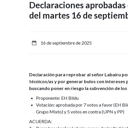
Declaraciones
Declaraciones aprobadas 
del martes 16 de septiem
aprobadas
en
la
16 de septiembre de 2025
Comisión
de
Declaración para reprobar al señor Labairu por 
Presidencia
técnicos/as y por generar bulos con intereses 
del
buscando poner en riesgo la subvención de lo
Proponente: EH Bildu
martes
Votación: aprobada por 7 votos a favor (EH Bil
Grupo Mixto) y 5 votos en contra (UPN y PP)
16
ACUERDA: