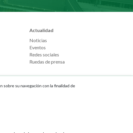
Actualidad
Noticias
Eventos
Redes sociales
Ruedas de prensa
ón sobre su navegación con la finalidad de
e Pamplona
Footer
Aviso legal
l, s/n
menu
Política de cookies
na
Política de privacidad