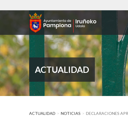
Pasar
al
contenido
principal
ACTUALIDAD
ACTUALIDAD
NOTICIAS
DECLARACIONES APRO