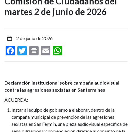
Comisión de Ciudadanos del
aprobadas
martes 2 de junio de 2026
en
la
Comisión
2 de junio de 2026
Facebook
Twitter
Print
Email
WhatsApp
de
Ciudadanos
del
Declaración institucional sobre campaña audiovisual
martes
contra las agresiones sexistas en Sanfermines
ACUERDA:
2
Instar al equipo de gobierno a elaborar, dentro de la
de
campaña municipal de prevención de las agresiones
sexistas en San Fermín, una pieza audiovisual específica de
junio
sensibilización y concienciación dirigida al conjunto de la