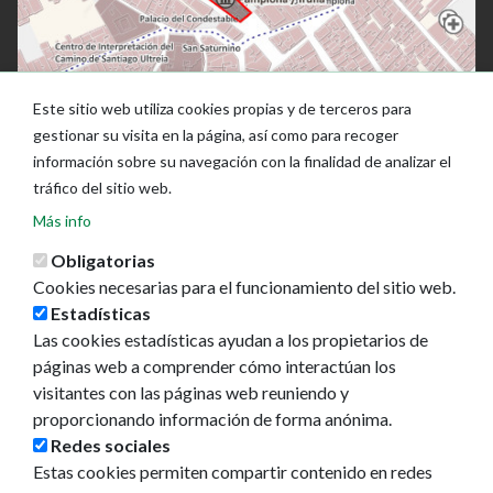
Este sitio web utiliza cookies propias y de terceros para
gestionar su visita en la página, así como para recoger
información sobre su navegación con la finalidad de analizar el
tráfico del sitio web.
Más info
Obligatorias
Cookies necesarias para el funcionamiento del sitio web.
Estadísticas
Las cookies estadísticas ayudan a los propietarios de
páginas web a comprender cómo interactúan los
Ayuntamiento de Pamplona
visitantes con las páginas web reuniendo y
Plaza Consistorial, s/n
proporcionando información de forma anónima.
31001 - Pamplona
Redes sociales
948 420 100
Estas cookies permiten compartir contenido en redes
pamplona@pamplona.es