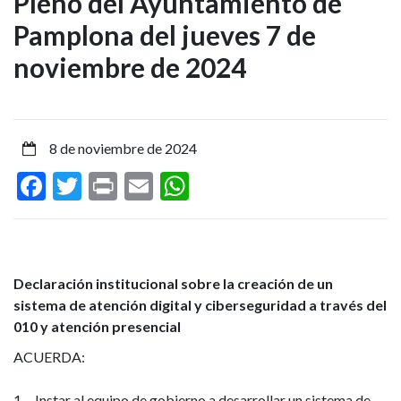
Pleno del Ayuntamiento de
aprobadas
Pamplona del jueves 7 de
en
noviembre de 2024
el
Pleno
8 de noviembre de 2024
del
Facebook
Twitter
Print
Email
WhatsApp
Ayuntamiento
de
Pamplona
Declaración institucional sobre la creación de un
sistema de atención digital y ciberseguridad a través del
del
010 y atención presencial
jueves
ACUERDA:
7
1. Instar al equipo de gobierno a desarrollar un sistema de