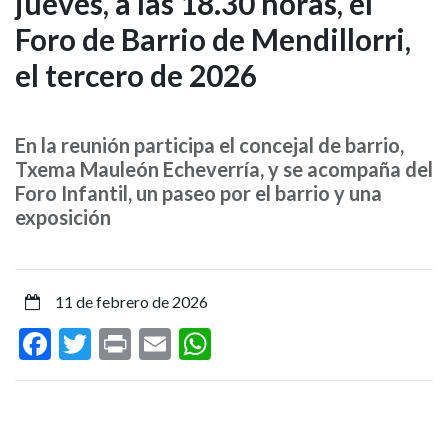
jueves, a las 18.30 horas, el
Mendillorri
Foro de Barrio de Mendillorri,
acoge
el tercero de 2026
este
jueves,
En la reunión participa el concejal de barrio,
Txema Mauleón Echeverría, y se acompaña del
a
Foro Infantil, un paseo por el barrio y una
las
exposición
18.30
horas,
11 de febrero de 2026
Facebook
Twitter
Print
Email
WhatsApp
el
Foro
de