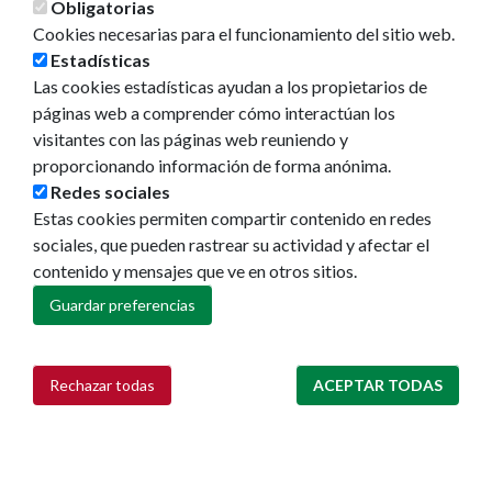
Obligatorias
Cookies necesarias para el funcionamiento del sitio web.
Ayuntamiento
Estadísticas
Las cookies estadísticas ayudan a los propietarios de
Áreas municipales
páginas web a comprender cómo interactúan los
Memorias municipales
visitantes con las páginas web reuniendo y
Presupuestos
proporcionando información de forma anónima.
Portal del Empleado
Redes sociales
Estas cookies permiten compartir contenido en redes
La ciudad
sociales, que pueden rastrear su actividad y afectar el
Callejero
contenido y mensajes que ve en otros sitios.
GeoPamplona
Guardar preferencias
Direcciones de interés
Turismo
Rechazar todas
ACEPTAR TODAS
Retirar consentimiento
Descubre Pamplona
Planifica tu viaje
Actualidad