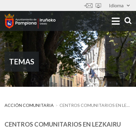
Pasar
Idioma
Tools
al
contenido
principal
TEMAS
ACCIÓN COMUNITARIA
CENTROS COMUNITARIOS EN LEZKAIRU
CENTROS COMUNITARIOS EN LEZKAIRU