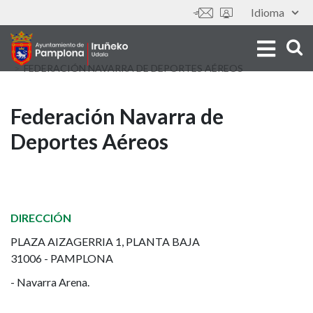
Aller
Idioma
Outils
au
contenu
principal
FEDERACIÓN NAVARRA DE DEPORTES AÉREOS
Federación
Federación Navarra de
Deportes Aéreos
Navarra
de
Deportes
DIRECCIÓN
Aéreos
PLAZA AIZAGERRIA 1, PLANTA BAJA
31006 - PAMPLONA
- Navarra Arena.