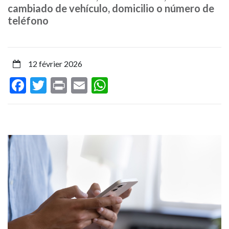
base
cambiado de vehículo, domicilio o número de
teléfono
de
datos
12 février 2026
de
Facebook
Twitter
Print
Email
WhatsApp
casi
11.000
números
de
teléfono
para