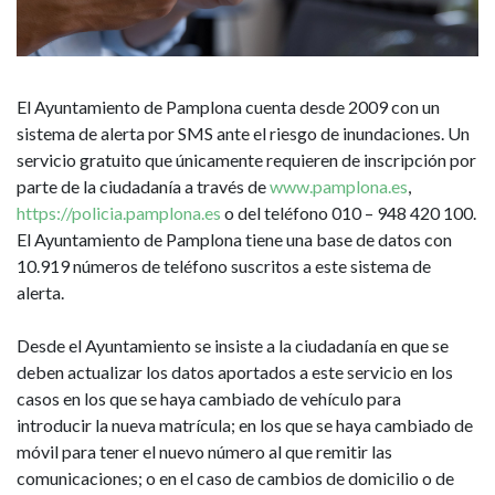
avisos
SMS
a
El Ayuntamiento de Pamplona cuenta desde 2009 con un
la
sistema de alerta por SMS ante el riesgo de inundaciones. Un
servicio gratuito que únicamente requieren de inscripción por
ciudadanía
parte de la ciudadanía a través de
www.pamplona.es
,
https://policia.pamplona.es
o del teléfono 010 – 948 420 100.
por
El Ayuntamiento de Pamplona tiene una base de datos con
10.919 números de teléfono suscritos a este sistema de
alerta
alerta.
de
Desde el Ayuntamiento se insiste a la ciudadanía en que se
inundaciones
deben actualizar los datos aportados a este servicio en los
casos en los que se haya cambiado de vehículo para
introducir la nueva matrícula; en los que se haya cambiado de
móvil para tener el nuevo número al que remitir las
comunicaciones; o en el caso de cambios de domicilio o de