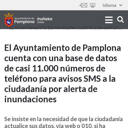
Aller
Idioma
Outils
au
contenu
principal
EL AYUNTAMIENTO DE PAMPLONA CUENTA CON UNA BASE DE DATOS DE CASI 11.000 NÚMEROS DE TELÉFONO PARA AVISOS SMS A LA CIUDADANÍA POR ALERTA DE INUNDACIONES
El
El Ayuntamiento de Pamplona
cuenta con una base de datos
Ayuntamiento
de casi 11.000 números de
de
teléfono para avisos SMS a la
Pamplona
ciudadanía por alerta de
cuenta
inundaciones
con
una
Se insiste en la necesidad de que la ciudadanía
actualice sus datos, vía web o 010, si ha