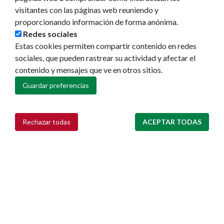
visitantes con las páginas web reuniendo y
proporcionando información de forma anónima.
Redes sociales
Estas cookies permiten compartir contenido en redes
sociales, que pueden rastrear su actividad y afectar el
contenido y mensajes que ve en otros sitios.
Ayuntamiento de Pamplona
Guardar preferencias
Plaza Consistorial, s/n
31001 - Pamplona
948 420 100
Rechazar todas
ACEPTAR TODAS
Retirar consentimiento
pamplona@pamplona.es
Footer
Aviso legal
menu
Política de cookies
Política de privacidad
Accesibilidad
Mapa web