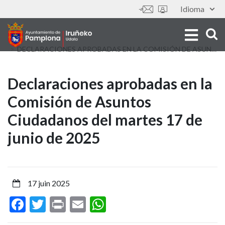
Aller
Idioma
Outils
au
contenu
principal
DECLARACIONES APROBADAS EN LA COMISIÓN DE ASUNTOS CIUDADANOS DEL MARTES 17 DE JUNIO DE 2025
Declaraciones
Declaraciones aprobadas en la
Comisión de Asuntos
aprobadas
Ciudadanos del martes 17 de
en
junio de 2025
la
Comisión
17 juin 2025
de
Facebook
Twitter
Print
Email
WhatsApp
Asuntos