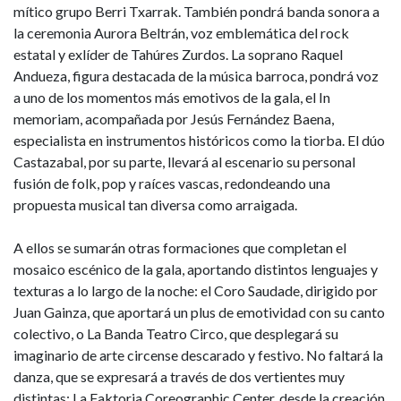
mítico grupo Berri Txarrak. También pondrá banda sonora a
la ceremonia Aurora Beltrán, voz emblemática del rock
estatal y exlíder de Tahúres Zurdos. La soprano Raquel
Andueza, figura destacada de la música barroca, pondrá voz
a uno de los momentos más emotivos de la gala, el In
memoriam, acompañada por Jesús Fernández Baena,
especialista en instrumentos históricos como la tiorba. El dúo
Castazabal, por su parte, llevará al escenario su personal
fusión de folk, pop y raíces vascas, redondeando una
propuesta musical tan diversa como arraigada.
A ellos se sumarán otras formaciones que completan el
mosaico escénico de la gala, aportando distintos lenguajes y
texturas a lo largo de la noche: el Coro Saudade, dirigido por
Juan Gainza, que aportará un plus de emotividad con su canto
colectivo, o La Banda Teatro Circo, que desplegará su
imaginario de arte circense descarado y festivo. No faltará la
danza, que se expresará a través de dos vertientes muy
distintas: La Faktoria Coreographic Center, desde la creación