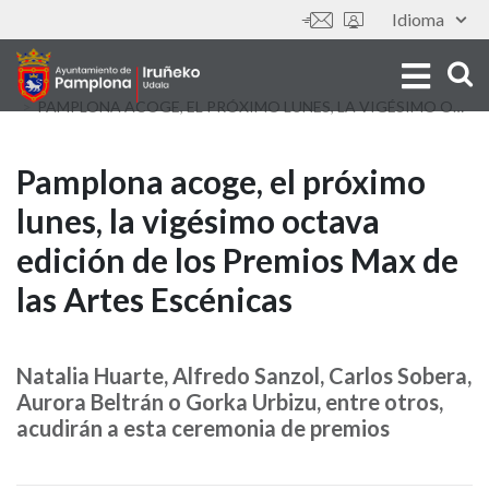
Aller
Idioma
Outils
au
contenu
principal
PAMPLONA ACOGE, EL PRÓXIMO LUNES, LA VIGÉSIMO OCTAVA EDICIÓN DE LOS PREMIOS MAX DE LAS ARTES ESCÉNICAS
Pamplona
Pamplona acoge, el próximo
lunes, la vigésimo octava
acoge,
edición de los Premios Max de
el
las Artes Escénicas
próximo
lunes,
Natalia Huarte, Alfredo Sanzol, Carlos Sobera,
Aurora Beltrán o Gorka Urbizu, entre otros,
la
acudirán a esta ceremonia de premios
vigésimo