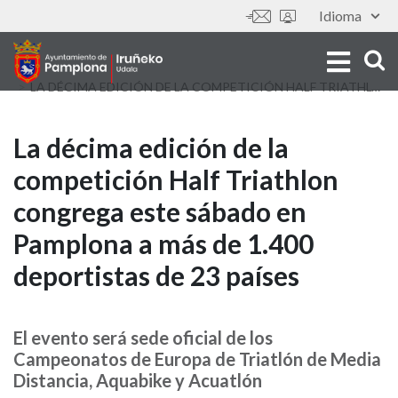
Aller
Idioma
Outils
au
contenu
principal
LA DÉCIMA EDICIÓN DE LA COMPETICIÓN HALF TRIATHLON CONGREGA ESTE SÁBADO EN PAMPLONA A MÁS DE 1.400 DEPORTISTAS DE 23 PAÍSES
La
La décima edición de la
competición Half Triathlon
décima
congrega este sábado en
edición
Pamplona a más de 1.400
de
deportistas de 23 países
la
competición
El evento será sede oficial de los
Campeonatos de Europa de Triatlón de Media
Half
Distancia, Aquabike y Acuatlón