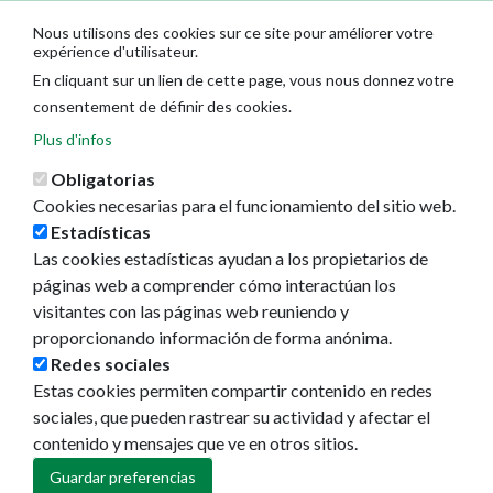
Nous utilisons des cookies sur ce site pour améliorer votre
expérience d'utilisateur.
En cliquant sur un lien de cette page, vous nous donnez votre
consentement de définir des cookies.
Plus d'infos
Obligatorias
Cookies necesarias para el funcionamiento del sitio web.
Estadísticas
Las cookies estadísticas ayudan a los propietarios de
Ayuntamiento de Pamplona
páginas web a comprender cómo interactúan los
Plaza Consistorial, s/n
visitantes con las páginas web reuniendo y
31001 - Pamplona
proporcionando información de forma anónima.
948 420 100
Redes sociales
pamplona@pamplona.es
Estas cookies permiten compartir contenido en redes
sociales, que pueden rastrear su actividad y afectar el
Footer
Aviso legal
contenido y mensajes que ve en otros sitios.
menu
Política de cookies
Política de privacidad
Guardar preferencias