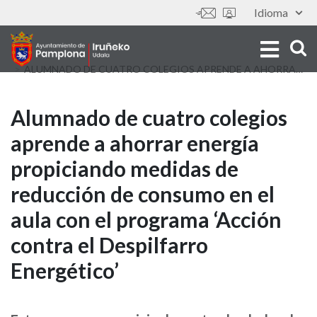
Aller
Idioma
Outils
au
contenu
principal
ALUMNADO DE CUATRO COLEGIOS APRENDE A AHORRAR ENERGÍA PROPICIANDO MEDIDAS DE REDUCCIÓN DE CONSUMO EN EL AULA CON EL PROGRAMA ‘ACCIÓN CONTRA EL DESPILFARRO ENERGÉTICO’
Alumnado
Alumnado de cuatro colegios
aprende a ahorrar energía
de
propiciando medidas de
cuatro
reducción de consumo en el
colegios
aula con el programa ‘Acción
aprende
contra el Despilfarro
a
Energético’
ahorrar