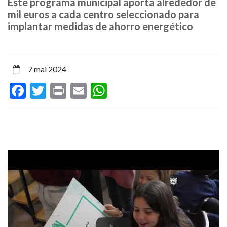
Este programa municipal aporta alrededor de
energía
mil euros a cada centro seleccionado para
implantar medidas de ahorro energético
propiciando
medidas
7 mai 2024
de
Facebook
Twitter
Print
Email
WhatsApp
reducción
de
consumo
en
el
aula