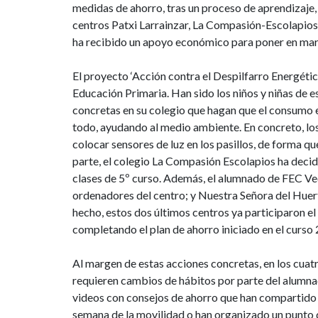
medidas de ahorro, tras un proceso de aprendizaje,
centros Patxi Larrainzar, La Compasión-Escolapios
ha recibido un apoyo económico para poner en mar
El proyecto ‘Acción contra el Despilfarro Energétic
Educación Primaria. Han sido los niños y niñas de 
concretas en su colegio que hagan que el consumo e
todo, ayudando al medio ambiente. En concreto, los
colocar sensores de luz en los pasillos, de forma qu
parte, el colegio La Compasión Escolapios ha decid
clases de 5º curso. Además, el alumnado de FEC Ved
ordenadores del centro; y Nuestra Señora del Huert
hecho, estos dos últimos centros ya participaron el
completando el plan de ahorro iniciado en el curs
Al margen de estas acciones concretas, en los cuat
requieren cambios de hábitos por parte del alumnado
videos con consejos de ahorro que han compartido c
semana de la movilidad o han organizado un punto 