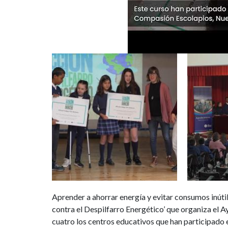
el
aula
con
Image
Image
el
programa
‘Acción
contra
el
Despilfarro
Aprender a ahorrar energía y evitar consumos inútil
Energético’
contra el Despilfarro Energético’ que organiza el A
cuatro los centros educativos que han participado 