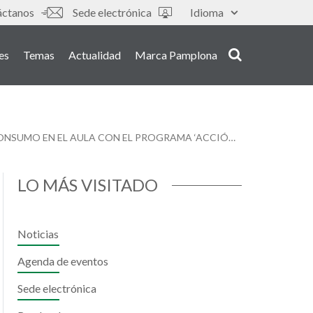
áctanos
Sede electrónica
Idioma
es
Temas
Actualidad
Marca Pamplona
ALUMNADO DE CUATRO COLEGIOS APRENDE A AHORRAR ENERGÍA PROPICIANDO MEDIDAS DE REDUCCIÓN DE CONSUMO EN EL AULA CON EL PROGRAMA ‘ACCIÓN CONTRA EL DESPILFARRO ENERGÉTICO’
LO MÁS VISITADO
Noticias
Agenda de eventos
Sede electrónica