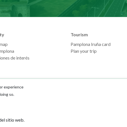
ty
Tourism
 map
Pamplona Iruña card
mplona
Plan your trip
ones de interés
er experience
doing so.
Ayuntamiento d
el sitio web.
Plaza Consistoria