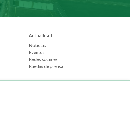
Actualidad
Noticias
Eventos
Redes sociales
Ruedas de prensa
e Pamplona
Footer
Aviso legal
l, s/n
menu
Política de cookies