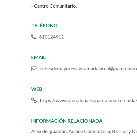
- Centro Comunitario.
Santa
Maria
TELÉFONO
la
610124911
Real
EMAIL
redesdemayoressantamarialareal@pamplona.
WEB
https://www.pamplona.es/pamplona-te-cuida
INFORMACIÓN RELACIONADA
Área de Igualdad, Acción Comunitaria, Barrios y D