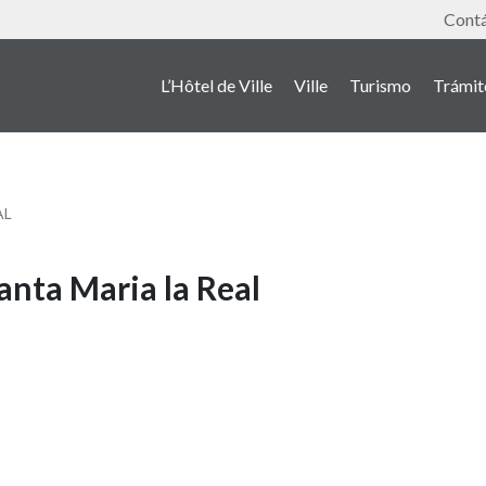
Outil
Cont
L’Hôtel de Ville
Ville
Turismo
Trámit
AL
anta Maria la Real