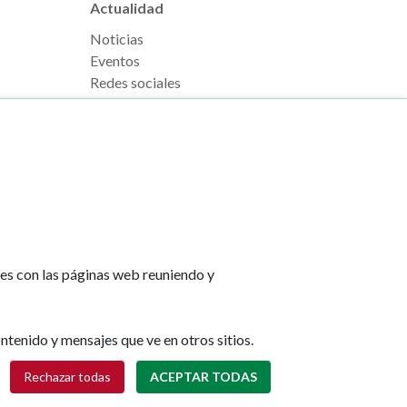
Actualidad
Noticias
Eventos
Redes sociales
Ruedas de prensa
e Pamplona
Footer
Aviso legal
tes con las páginas web reuniendo y
l, s/n
menu
Política de cookies
na
Política de privacidad
Accesibilidad
ntenido y mensajes que ve en otros sitios.
lona.es
Mapa web
Retirar consentimiento
Rechazar todas
ACEPTAR TODAS