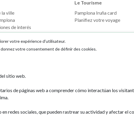
Le Tourisme
la ville
Pamplona Iruña card
mplona
Planifiez votre voyage
ones de interés
iorer votre expérience d'utilisateur.
us donnez votre consentement de définir des cookies.
el sitio web.
Ayuntamiento d
etarios de páginas web a comprender cómo interactúan los visitan
Plaza Consistoria
ima.
31001 - Pamplo
948 420 100
n redes sociales, que pueden rastrear su actividad y afectar el co
pamplona@pamp