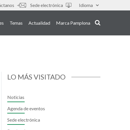
s
áctanos
Sede electrónica
Idioma
es
Temas
Actualidad
Marca Pamplona
LO MÁS VISITADO
Noticias
Agenda de eventos
Sede electrónica