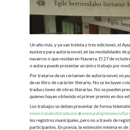
euskera
para
autoría
novel
Un año más, y ya van treinta y tres ediciones, el 
euskera para autoría novel, en las modalidades de p
navarros o que residan en Navarra. El 27 de octubre
o autora puede presentar un único trabajo por modal
Por tratarse de un certamen de autoría novel, no p
de un libro de carácter literario. No se incluyen co
traducciones de obras literarias. No se pueden pre
quienes hayan obtenido el primer premio en dos ed
Los trabajos se deben presentar de forma telemátic
www.irunakulturada.eus
o
www.pamplonaescultura
los registros municipales, pero no a través de regi
participantes. En poesía, la extensión mínima es de 2