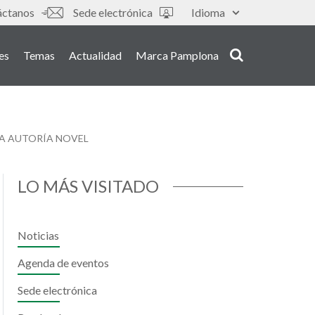
s
áctanos
Sede electrónica
Idioma
es
Temas
Actualidad
Marca Pamplona
RA AUTORÍA NOVEL
LO MÁS VISITADO
Noticias
Agenda de eventos
Sede electrónica