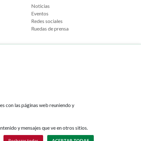
Noticias
Eventos
Redes sociales
Ruedas de prensa
e Pamplona
Footer
Aviso legal
l, s/n
menu
Política de cookies
na
Política de privacidad
tes con las páginas web reuniendo y
Accesibilidad
lona.es
Mapa web
ntenido y mensajes que ve en otros sitios.
Retirar consentimiento
Rechazar todas
ACEPTAR TODAS