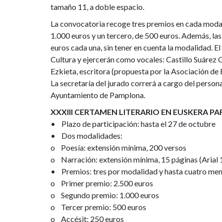
tamaño 11, a doble espacio.
La convocatoria recoge tres premios en cada moda
1.000 euros y un tercero, de 500 euros. Además, l
euros cada una, sin tener en cuenta la modalidad. El
Cultura y ejercerán como vocales: Castillo Suárez G
Ezkieta, escritora (propuesta por la Asociación de 
La secretaría del jurado correrá a cargo del person
Ayuntamiento de Pamplona.
XXXIII CERTAMEN LITERARIO EN EUSKERA P
• Plazo de participación: hasta el 27 de octubre
• Dos modalidades:
o Poesía: extensión mínima, 200 versos
o Narración: extensión mínima, 15 páginas (Arial 
• Premios: tres por modalidad y hasta cuatro me
o Primer premio: 2.500 euros
o Segundo premio: 1.000 euros
o Tercer premio: 500 euros
o Accésit: 250 euros