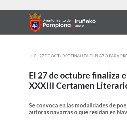
Aller
au
contenu
principal
EL 27 DE OCTUBRE FINALIZA EL PLAZO PARA P
El
El 27 de octubre finaliza 
XXXIII Certamen Literari
27
de
Se convoca en las modalidades de poesí
octubre
autoras navarras o que residan en Na
finaliza