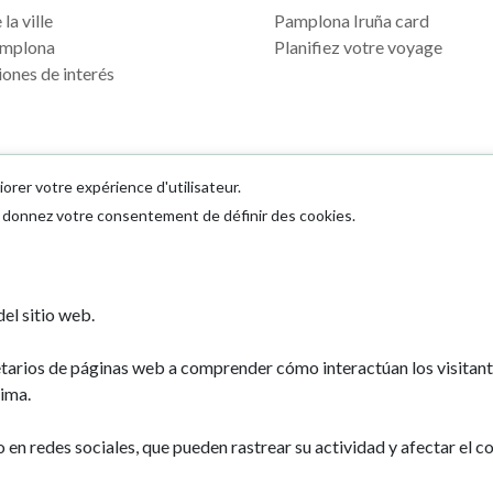
la ville
Pamplona Iruña card
mplona
Planifiez votre voyage
ones de interés
iorer votre expérience d'utilisateur.
us donnez votre consentement de définir des cookies.
Ayuntamiento d
el sitio web.
Plaza Consistoria
31001 - Pamplo
etarios de páginas web a comprender cómo interactúan los visitan
948 420 100
ima.
pamplona@pamp
n redes sociales, que pueden rastrear su actividad y afectar el co