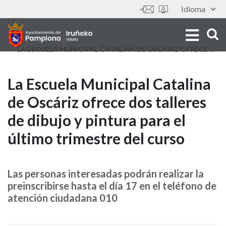
Aller
Idioma
Outils
au
contenu
principal
LA ESCUELA MUNICIPAL CATALINA DE OSCÁRIZ OFRECE DOS TALLERES DE DIBUJO Y PINTURA PARA EL ÚLTIMO TRIMESTRE DEL CURSO
La
La Escuela Municipal Catalina
de Oscáriz ofrece dos talleres
Escuela
de dibujo y pintura para el
Municipal
último trimestre del curso
Catalina
de
Las personas interesadas podrán realizar la
preinscribirse hasta el día 17 en el teléfono de
Oscáriz
atención ciudadana 010
ofrece