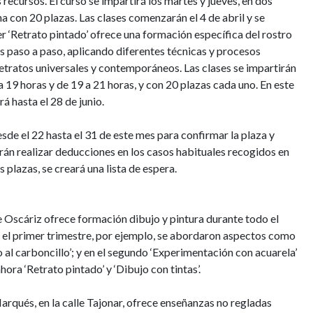
recursos. El curso se impartirá los martes y jueves, en dos
na con 20 plazas. Las clases comenzarán el 4 de abril y se
ller ‘Retrato pintado’ ofrece una formación específica del rostro
os paso a paso, aplicando diferentes técnicas y procesos
 retratos universales y contemporáneos. Las clases se impartirán
a 19 horas y de 19 a 21 horas, y con 20 plazas cada uno. En este
á hasta el 28 de junio.
de el 22 hasta el 31 de este mes para confirmar la plaza y
drán realizar deducciones en los casos habituales recogidos en
 plazas, se creará una lista de espera.
e Oscáriz ofrece formación dibujo y pintura durante todo el
 En el primer trimestre, por ejemplo, se abordaron aspectos como
jo al carboncillo’; y en el segundo ‘Experimentación con acuarela’
hora ‘Retrato pintado’ y ‘Dibujo con tintas’.
Marqués, en la calle Tajonar, ofrece enseñanzas no regladas