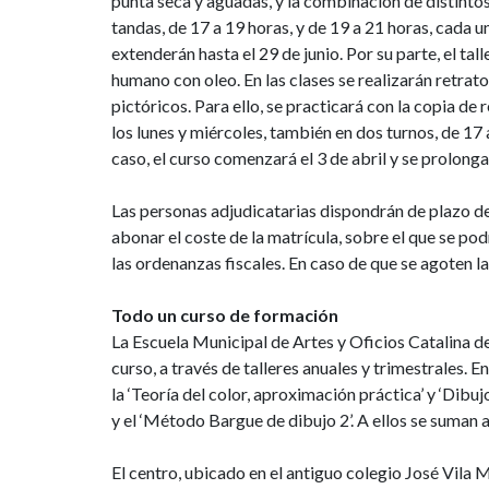
punta seca y aguadas, y la combinación de distintos 
tandas, de 17 a 19 horas, y de 19 a 21 horas, cada u
extenderán hasta el 29 de junio. Por su parte, el ta
humano con oleo. En las clases se realizarán retrat
pictóricos. Para ello, se practicará con la copia de
los lunes y miércoles, también en dos turnos, de 17 
caso, el curso comenzará el 3 de abril y se prolongar
Las personas adjudicatarias dispondrán de plazo des
abonar el coste de la matrícula, sobre el que se po
las ordenanzas fiscales. En caso de que se agoten las
Todo un curso de formación
La Escuela Municipal de Artes y Oficios Catalina d
curso, a través de talleres anuales y trimestrales.
la ‘Teoría del color, aproximación práctica’ y ‘Dibu
y el ‘Método Bargue de dibujo 2’. A ellos se suman a
El centro, ubicado en el antiguo colegio José Vila 