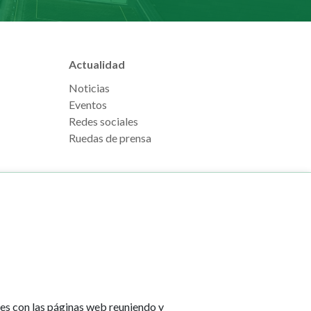
Actualidad
Noticias
Eventos
Redes sociales
Ruedas de prensa
e Pamplona
Footer
Aviso legal
l, s/n
menu
Política de cookies
na
Política de privacidad
tes con las páginas web reuniendo y