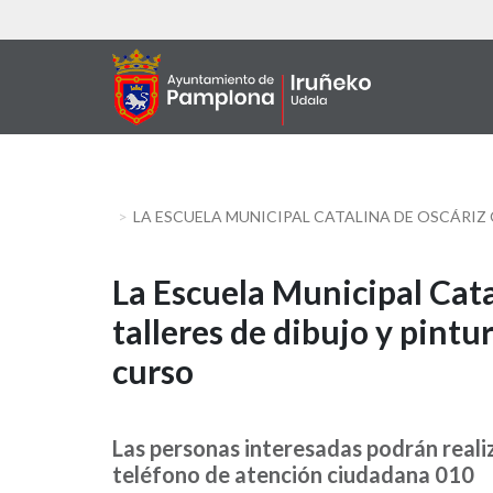
Skip
to
main
content
LA ESCUELA MUNICIPAL CATALINA DE OSCÁRIZ 
La
La Escuela Municipal Cata
talleres de dibujo y pintu
Escuela
curso
Municipal
Catalina
Las personas interesadas podrán realiza
de
teléfono de atención ciudadana 010