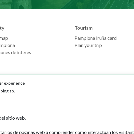
ty
Tourism
 map
Pamplona Iruña card
mplona
Plan your trip
ones de interés
er experience
doing so.
Ayuntamiento d
el sitio web.
Plaza Consistoria
31001 - Pamplo
etarios de páginas web a comprender cómo interactúan los visitan