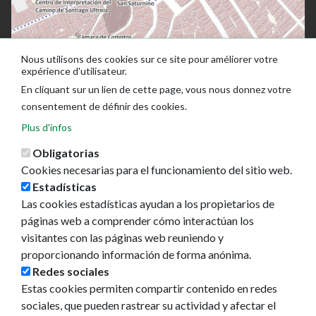
Nous utilisons des cookies sur ce site pour améliorer votre
expérience d'utilisateur.
En cliquant sur un lien de cette page, vous nous donnez votre
consentement de définir des cookies.
Plus d'infos
Obligatorias
Cookies necesarias para el funcionamiento del sitio web.
Estadísticas
Las cookies estadísticas ayudan a los propietarios de
Ayuntamiento de Pamplona
páginas web a comprender cómo interactúan los
Plaza Consistorial, s/n
visitantes con las páginas web reuniendo y
31001 - Pamplona
proporcionando información de forma anónima.
948 420 100
Redes sociales
pamplona@pamplona.es
Estas cookies permiten compartir contenido en redes
sociales, que pueden rastrear su actividad y afectar el
Footer
Aviso legal