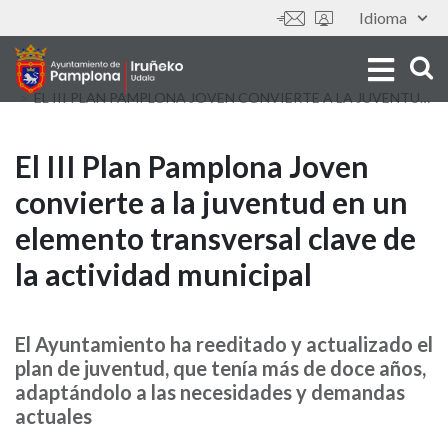
Aller
Idioma
Outils
au
contenu
principal
EL III PLAN PAMPLONA JOVEN CONVIERTE A LA JUVENTUD EN UN ELEMENTO TRANSVERSAL CLAVE DE LA ACTIVIDAD MUNICIPAL
El
El III Plan Pamplona Joven
convierte a la juventud en un
III
elemento transversal clave de
Plan
la actividad municipal
Pamplona
Joven
El Ayuntamiento ha reeditado y actualizado el
plan de juventud, que tenía más de doce años,
convierte
adaptándolo a las necesidades y demandas
a
actuales