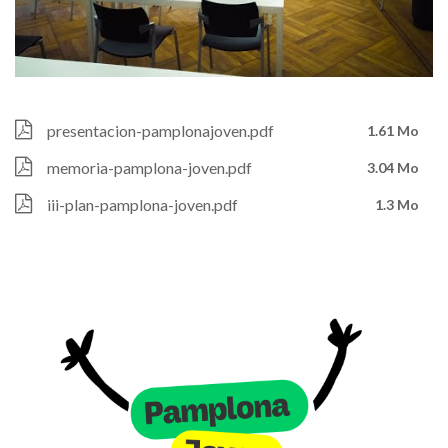
municipal
Fichier
presentacion-pamplonajoven.pdf
1.61 Mo
Fichier
memoria-pamplona-joven.pdf
3.04 Mo
Fichier
iii-plan-pamplona-joven.pdf
1.3 Mo