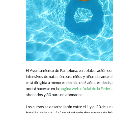
junio
en
Complejo
Deportivo
Aranzadi
El Ayuntamiento de Pamplona, en colaboración con
intensivos de natación para niños y niñas durante e
está dirigida a menores de más de 5 años, es decir, 
podrá hacerse en la
página web oficial de la Federa
abonados y 80 para no abonados.
Los cursos se desarrollarán entre el 1 y el 23 de jun
función del nivel. Así, se ofertarán dos cursos de I