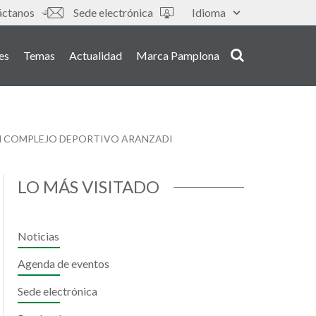
s
áctanos
Sede electrónica
Idioma
es
Temas
Actualidad
Marca Pamplona
 EN COMPLEJO DEPORTIVO ARANZADI
LO MÁS VISITADO
Noticias
Agenda de eventos
Sede electrónica