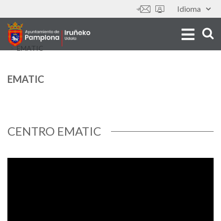
Aller
Idioma
Outils
au
contenu
principal
EMATIC
EMATIC
CENTRO EMATIC