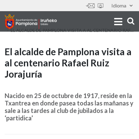
Aller
Idioma
Outils
au
contenu
principal
EL ALCALDE DE PAMPLONA VISITA A AL CENTENARIO RAFAEL RUIZ JORAJURÍA
El
El alcalde de Pamplona visita a
al centenario Rafael Ruiz
alcalde
Jorajuría
de
Pamplona
Nacido en 25 de octubre de 1917, reside en la
visita
Txantrea en donde pasea todas las mañanas y
sale a las tardes al club de jubilados a la
a
‘partidica’
al