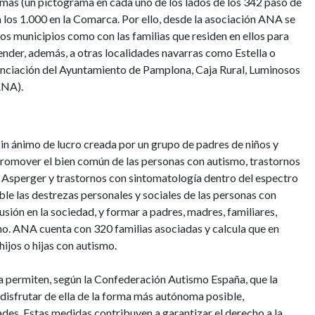
mas (un pictograma en cada uno de los lados de los 342 paso de
los 1.000 en la Comarca. Por ello, desde la asociación ANA se
os municipios como con las familias que residen en ellos para
extender, además, a otras localidades navarras como Estella o
nanciación del Ayuntamiento de Pamplona, Caja Rural, Luminosos
ANA).
in ánimo de lucro creada por un grupo de padres de niños y
promover el bien común de las personas con autismo, trastornos
o, Asperger y trastornos con sintomatología dentro del espectro
ible las destrezas personales y sociales de las personas con
sión en la sociedad, y formar a padres, madres, familiares,
mo. ANA cuenta con 320 familias asociadas y calcula que en
ijos o hijas con autismo.
iva permiten, según la Confederación Autismo España, que la
disfrutar de ella de la forma más autónoma posible,
es. Estas medidas contribuyen a garantizar el derecho a la