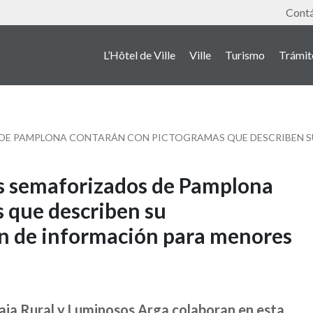
Outil
Cont
L’Hôtel de Ville
Ville
Turismo
Trámit
es semaforizados de Pamplona
 que describen su
n de información para menores
aja Rural y Luminosos Arga colaboran en esta