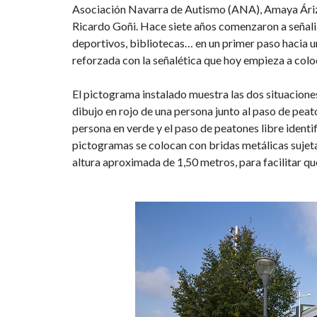
y
Asociación Navarra de Autismo (ANA), Amaya Áriz, y
Ricardo Goñi. Hace siete años comenzaron a señaliz
servirán
deportivos, bibliotecas… en un primer paso hacia u
reforzada con la señalética que hoy empieza a colo
de
El pictograma instalado muestra las dos situacione
información
dibujo en rojo de una persona junto al paso de peat
para
persona en verde y el paso de peatones libre identi
pictogramas se colocan con bridas metálicas sujeta
menores
altura aproximada de 1,50 metros, para facilitar qu
con
autismo