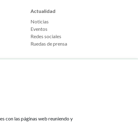
Actualidad
Noticias
Eventos
Redes sociales
Ruedas de prensa
e Pamplona
Footer
Aviso legal
l, s/n
menu
Política de cookies
na
Política de privacidad
tes con las páginas web reuniendo y
Accesibilidad
lona.es
Mapa web