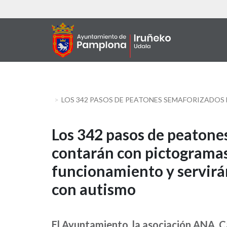
Aller
au
contenu
principal
Los
Los 342 pasos de peaton
contarán con pictogramas
342
funcionamiento y servirá
pasos
con autismo
de
peatones
El Ayuntamiento, la asociación ANA, C