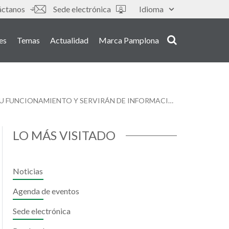
s
áctanos
Sede electrónica
Idioma
es
Temas
Actualidad
Marca Pamplona
LOS 342 PASOS DE PEATONES SEMAFORIZADOS DE PAMPLONA CONTARÁN CON PICTOGRAMAS QUE DESCRIBEN SU FUNCIONAMIENTO Y SERVIRÁN DE INFORMACIÓN PARA MENORES CON AUTISMO
LO MÁS VISITADO
Noticias
Agenda de eventos
Sede electrónica