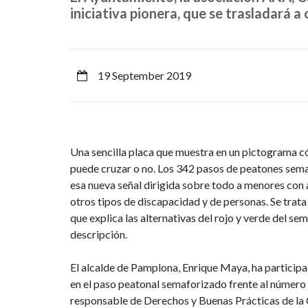
iniciativa pionera, que se trasladará a
semaforizados
de
Pamplona
19 September 2019
contarán
con
Una sencilla placa que muestra en un pictograma c
pictogramas
puede cruzar o no. Los 342 pasos de peatones sema
esa nueva señal dirigida sobre todo a menores con
que
otros tipos de discapacidad y de personas. Se trata 
que explica las alternativas del rojo y verde del se
describen
descripción.
su
El alcalde de Pamplona, Enrique Maya, ha particip
funcionamiento
en el paso peatonal semaforizado frente al número 
responsable de Derechos y Buenas Prácticas de la 