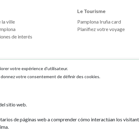
Le Tourisme
la ville
Pamplona Iruña card
mplona
Planifiez votre voyage
ones de interés
iorer votre expérience d'utilisateur.
us donnez votre consentement de définir des cookies.
Ayuntamiento d
el sitio web.
Plaza Consistoria
31001 - Pamplo
etarios de páginas web a comprender cómo interactúan los visitan
948 420 100
ima.
pamplona@pamp