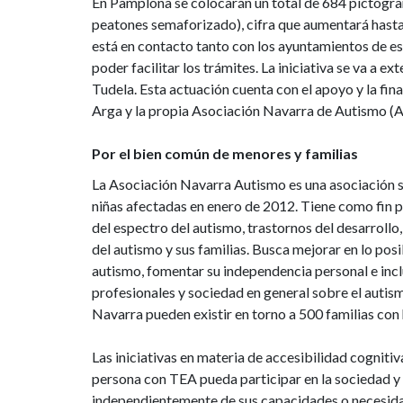
En Pamplona se colocarán un total de 684 pictogra
peatones semaforizado), cifra que aumentará hasta 
está en contacto tanto con los ayuntamientos de es
poder facilitar los trámites. La iniciativa se va a 
Tudela. Esta actuación cuenta con el apoyo y la fi
Arga y la propia Asociación Navarra de Autismo (
Por el bien común de menores y familias
La Asociación Navarra Autismo es una asociación s
niñas afectadas en enero de 2012. Tiene como fin 
del espectro del autismo, trastornos del desarroll
del autismo y sus familias. Busca mejorar en lo pos
autismo, fomentar su independencia personal e inclu
profesionales y sociedad en general sobre el autis
Navarra pueden existir en torno a 500 familias con h
Las iniciativas en materia de accesibilidad cognit
persona con TEA pueda participar en la sociedad y 
independientemente de sus capacidades o necesidad