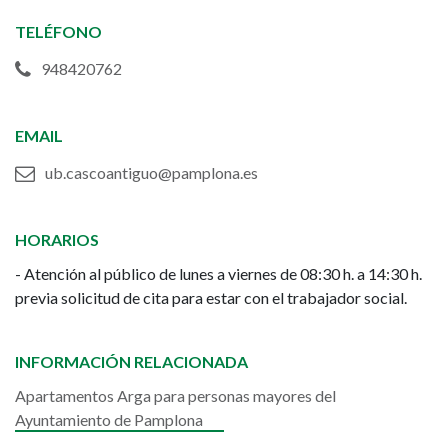
de
TELÉFONO
Pamplona
948420762
EMAIL
ub.cascoantiguo@pamplona.es
HORARIOS
- Atención al público de lunes a viernes de 08:30 h. a 14:30 h.
previa solicitud de cita para estar con el trabajador social.
INFORMACIÓN RELACIONADA
Apartamentos Arga para personas mayores del
Ayuntamiento de Pamplona