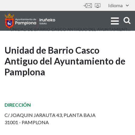
Skip
Idioma
Tools
to
main
content
UNIDAD DE BARRIO CASCO ANTIGUO DEL AYUNTAMIENTO DE PAMPLONA
Unidad
Unidad de Barrio Casco
Antiguo del Ayuntamiento de
de
Pamplona
Barrio
Casco
Antiguo
DIRECCIÓN
del
C/ JOAQUIN JARAUTA 43, PLANTA BAJA
31001 - PAMPLONA
Ayuntamiento