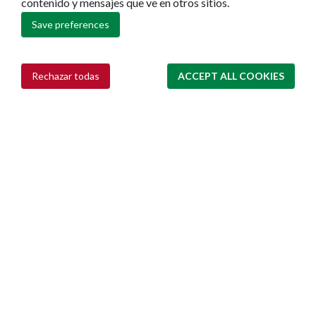
contenido y mensajes que ve en otros sitios.
Ruedas de prensa
Save preferences
Rechazar todas
ACCEPT ALL COOKIES
Withdraw consent