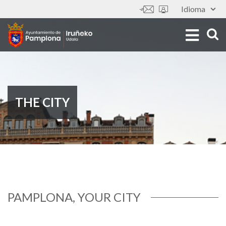
Skip
Idioma
Tools
to
main
content
THE CITY
The
PAMPLONA, YOUR CITY
City