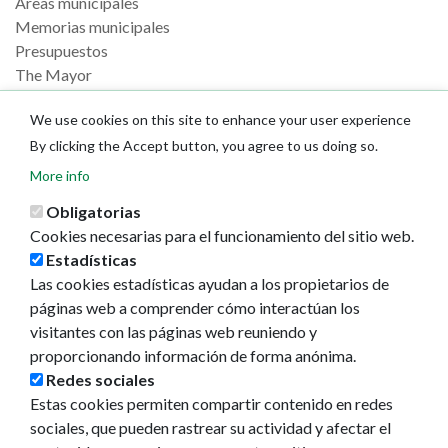
Áreas municipales
Memorias municipales
Presupuestos
The Mayor
The City
We use cookies on this site to enhance your user experience
By clicking the Accept button, you agree to us doing so.
Street map
GeoPamplona
More info
Direcciones de interés
Obligatorias
Cookies necesarias para el funcionamiento del sitio web.
Tourism
Estadísticas
Pamplona Iruña card
Las cookies estadísticas ayudan a los propietarios de
Plan your trip
páginas web a comprender cómo interactúan los
visitantes con las páginas web reuniendo y
Actualidad
proporcionando información de forma anónima.
Redes sociales
Noticias
Estas cookies permiten compartir contenido en redes
Eventos
sociales, que pueden rastrear su actividad y afectar el
Redes sociales