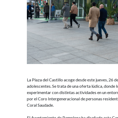
diversión
para
niños,
niñas
y
adolescentes
La Plaza del Castillo acoge desde este jueves, 26 d
adolescentes. Se trata de una oferta lúdica, donde 
experimentar con distintas actividades en un ento
por el Coro Intergeneracional de personas residen
Coral Saudade.
El Ayuntamiento de Pamplona ha diseñado esta Car