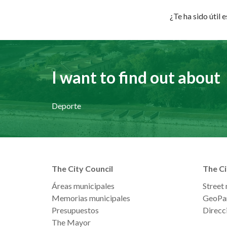
¿Te ha sido útil 
I want to find out about
Deporte
The City Council
The Ci
Áreas municipales
Street
Memorias municipales
GeoPa
Presupuestos
Direcci
The Mayor