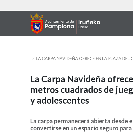
Skip
to
main
content
LA CARPA NAVIDEÑA OFRECE EN LA PLAZA DEL
La
La Carpa Navideña ofrece 
metros cuadrados de juego
Carpa
y adolescentes
Navideña
ofrece
La carpa permanecerá abierta desde el
en
convertirse en un espacio seguro para