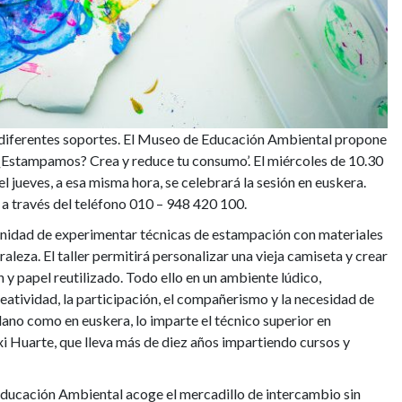
diferentes soportes. El Museo de Educación Ambiental propone
o ‘¿Estampamos? Crea y reduce tu consumo’. El miércoles de 10.30
el jueves, a esa misma hora, se celebrará la sesión en euskera.
r a través del teléfono 010 – 948 420 100.
tunidad de experimentar técnicas de estampación con materiales
aleza. El taller permitirá personalizar una vieja camiseta y crear
y papel reutilizado. Todo ello en un ambiente lúdico,
reatividad, la participación, el compañerismo y la necesidad de
stellano como en euskera, lo imparte el técnico superior en
txi Huarte, que lleva más de diez años impartiendo cursos y
 Educación Ambiental acoge el mercadillo de intercambio sin