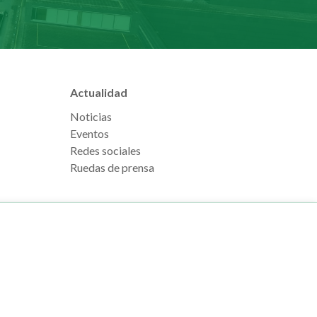
Actualidad
Noticias
Eventos
Redes sociales
Ruedas de prensa
e Pamplona
Footer
Aviso legal
l, s/n
menu
Política de cookies