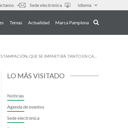
áctanos
Sede electrónica
Idioma
es
Temas
Actualidad
Marca Pamplona
EL MUSEO DE EDUCACIÓN AMBIENTAL ORGANIZA LA SEMANA QUE VIENE UN TALLER INFANTIL GRATUITO SOBRE ESTAMPACIÓN, QUE SE IMPARTIRÁ TANTO EN CASTELLANO COMO EN EUSKERA
LO MÁS VISITADO
Noticias
Agenda de eventos
Sede electrónica