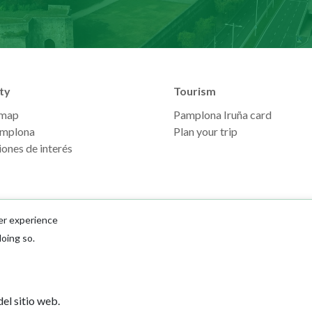
ty
Tourism
 map
Pamplona Iruña card
mplona
Plan your trip
ones de interés
er experience
doing so.
Ayuntamiento d
el sitio web.
Plaza Consistoria