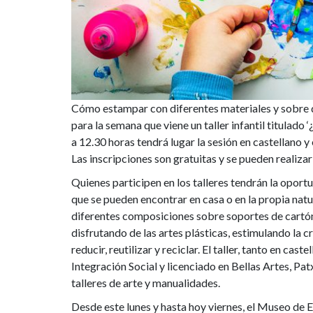
estampación,
que
se
impartirá
Cómo estampar con diferentes materiales y sobre 
tanto
para la semana que viene un taller infantil titulad
a 12.30 horas tendrá lugar la sesión en castellano y 
en
Las inscripciones son gratuitas y se pueden realiza
Quienes participen en los talleres tendrán la opor
castellano
que se pueden encontrar en casa o en la propia natur
como
diferentes composiciones sobre soportes de cartón 
disfrutando de las artes plásticas, estimulando la c
en
reducir, reutilizar y reciclar. El taller, tanto en ca
Integración Social y licenciado en Bellas Artes, Pa
euskera
talleres de arte y manualidades.
Desde este lunes y hasta hoy viernes, el Museo de