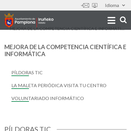
Skip
Idioma
Tools
to
main
content
MEJORA DE LA COMPETENCIA CIENTÍFICA E INFORMÁTICA
MEJORA DE LA COMPETENCIA CIENTÍFICA E
INFORMÁTICA
PÍLDORAS TIC
LA MALETA PERIÓDICA VISITA TU CENTRO
VOLUNTARIADO INFORMÁTICO
PÍLDORAS TIC