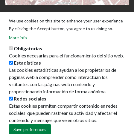
We use cookies on this site to enhance your user experience
By clicking the Accept button, you agree to us doing so.
More info
Obligatorias
Cookies necesarias para el funcionamiento del sitio web.
Estadísticas
Las cookies estadísticas ayudan a los propietarios de
Ayuntamiento de Pamplona
páginas web a comprender cómo interactúan los
Plaza Consistorial, s/n
visitantes con las páginas web reuniendo y
31001 - Pamplona
proporcionando información de forma anónima.
948 420 100
Redes sociales
pamplona@pamplona.es
Estas cookies permiten compartir contenido en redes
sociales, que pueden rastrear su actividad y afectar el
Footer
Aviso legal
contenido y mensajes que ve en otros sitios.
menu
Política de cookies
Política de privacidad
Save preferences