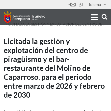
Aller
Idioma
Outils
au
contenu
principal
LICITADA LA GESTIÓN Y EXPLOTACIÓN DEL CENTRO DE PIRAGÜISMO Y EL BAR-RESTAURANTE DEL MOLINO DE CAPARROSO, PARA EL PERIODO ENTRE MARZO DE 2026 Y FEBRERO DE 2030
Licitada
Licitada la gestión y
explotación del centro de
la
piragüismo y el bar-
gestión
restaurante del Molino de
y
Caparroso, para el periodo
explotación
entre marzo de 2026 y febrero
del
de 2030
centro