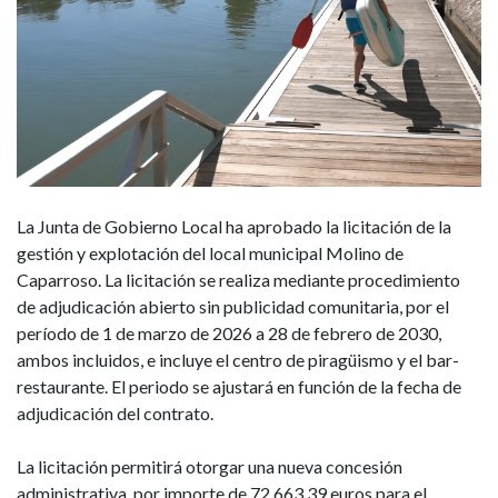
para
el
periodo
entre
marzo
La Junta de Gobierno Local ha aprobado la licitación de la
de
gestión y explotación del local municipal Molino de
2026
Caparroso. La licitación se realiza mediante procedimiento
de adjudicación abierto sin publicidad comunitaria, por el
y
período de 1 de marzo de 2026 a 28 de febrero de 2030,
ambos incluidos, e incluye el centro de piragüismo y el bar-
febrero
restaurante. El periodo se ajustará en función de la fecha de
adjudicación del contrato.
de
La licitación permitirá otorgar una nueva concesión
2030
administrativa, por importe de 72.663,39 euros para el