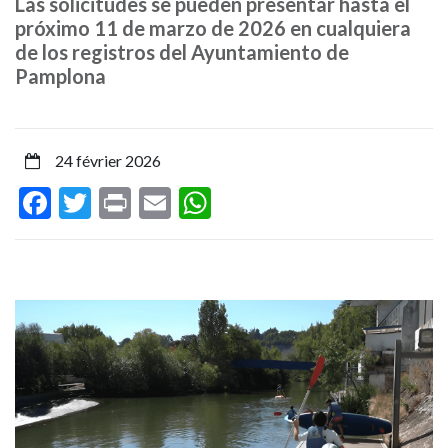
Las solicitudes se pueden presentar hasta el
de
próximo 11 de marzo de 2026 en cualquiera
de los registros del Ayuntamiento de
piragüismo
Pamplona
y
el
24 février 2026
bar-
Facebook
Twitter
Print
Email
WhatsApp
restaurante
del
Molino
de
Caparroso,