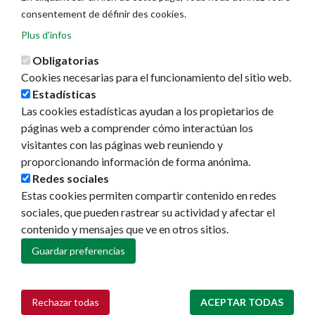
consentement de définir des cookies.
Plus d'infos
Obligatorias
Cookies necesarias para el funcionamiento del sitio web.
Estadísticas
Las cookies estadísticas ayudan a los propietarios de
Ayuntamiento de Pamplona
páginas web a comprender cómo interactúan los
Plaza Consistorial, s/n
visitantes con las páginas web reuniendo y
31001 - Pamplona
proporcionando información de forma anónima.
948 420 100
Redes sociales
pamplona@pamplona.es
Estas cookies permiten compartir contenido en redes
sociales, que pueden rastrear su actividad y afectar el
Footer
Aviso legal
contenido y mensajes que ve en otros sitios.
menu
Política de cookies
Política de privacidad
Guardar preferencias
Accesibilidad
Mapa web
Rechazar todas
ACEPTAR TODAS
Retirar consentimiento