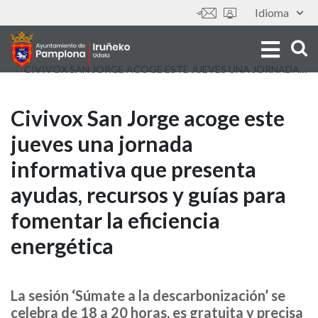
Aller
Idioma
Outils
au
contenu
principal
CIVIVOX SAN JORGE ACOGE ESTE JUEVES UNA JORNADA INFORMATIVA QUE PRESENTA AYUDAS, RECURSOS Y GUÍAS PARA FOMENTAR LA EFICIENCIA ENERGÉTICA
Civivox
Civivox San Jorge acoge este
jueves una jornada
San
informativa que presenta
Jorge
ayudas, recursos y guías para
acoge
fomentar la eficiencia
este
energética
jueves
una
La sesión ‘Súmate a la descarbonización’ se
celebra de 18 a 20 horas, es gratuita y precisa