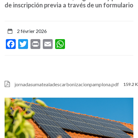
jornada
de inscripción previa a través de un formulario
informativa
que
2 février 2026
Facebook
Twitter
Print
Email
WhatsApp
presenta
ayudas,
recursos
y
Fichier
jornadasumatealadescarbonizacionpamplona.pdf
159.2 
guías
para
fomentar