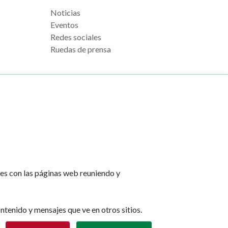
Noticias
Eventos
Redes sociales
Ruedas de prensa
e Pamplona
Footer
Aviso legal
l, s/n
menu
Política de cookies
na
Política de privacidad
tes con las páginas web reuniendo y
Accesibilidad
lona.es
Mapa web
ntenido y mensajes que ve en otros sitios.
Retirar consentimiento