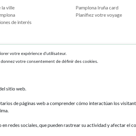
la ville
Pamplona Iruña card
mplona
Planifiez votre voyage
ones de interés
iorer votre expérience d'utilisateur.
us donnez votre consentement de définir des cookies.
Ayuntamiento d
el sitio web.
Plaza Consistoria
31001 - Pamplo
etarios de páginas web a comprender cómo interactúan los visitan
948 420 100
ima.
pamplona@pamp
n redes sociales, que pueden rastrear su actividad y afectar el co