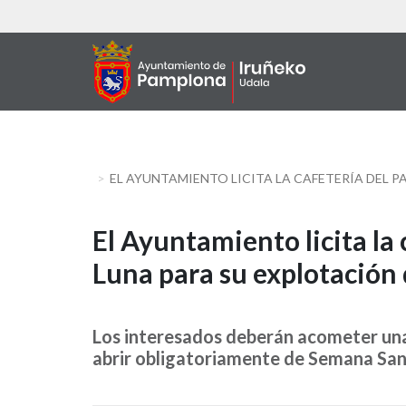
Aller
au
contenu
principal
EL AYUNTAMIENTO LICITA LA CAFETERÍA DEL 
El
El Ayuntamiento licita la 
Luna para su explotación 
Ayuntamiento
licita
Los interesados deberán acometer una
la
abrir obligatoriamente de Semana San
cafetería