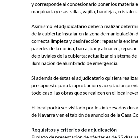
y corresponde al concesionario poner los materiale
maquinaria y esas, sillas, vajilla, bandejas, cristalerí
Asimismo, el adjudicatario deberá realizar determin
de la cubierta; instalar en la zona de manipulación
correcta limpieza y desinfección; repasar la encime
paredes de la cocina, barra, bar y almacén; repasar e
de pluviales de la cubierta; actualizar el sistema de
iluminación de alumbrado de emergencia.
Si además de éstas el adjudicatario quisiera realiz
presupuesto para la aprobación y aceptación previa
todo caso, las obras que se realicen en el local rev
El local podrá ser visitado por los interesados dura
de Navarra y en el tablón de anuncios de la Casa Co
Requisitos y criterios de adjudicación
El plazo de presentación de ofertas es de 25 días nat