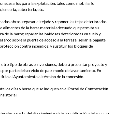
s necesarios para la explotación, tales como mobiliario,
a, lencería, cubertería, etc.
adas obras: repasar el tejado y reponer las tejas deterioradas
 de alimentos de la barra material adecuado que permita su
ra de la barra; reparar las baldosas deterioradas en suelo y
l arco sobre la puerta de acceso a la terraza; sellar la bajante
 protección contra incendios; y sustituir los bloques de
ar otro tipo de obras e inversiones, deberá presentar proyecto y
 por parte del servicio de patrimonio del ayuntamiento. En
ertirán al Ayuntamiento al término de la concesión.
nte los días y horas que se indiquen en el Portal de Contratación
nsistorial.
urales a partir del día siguiente al de la publicación del anuncio