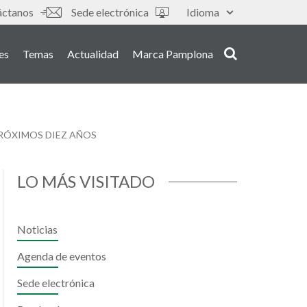
s
áctanos
Sede electrónica
Idioma
es
Temas
Actualidad
Marca Pamplona
PRÓXIMOS DIEZ AÑOS
LO MÁS VISITADO
Noticias
Agenda de eventos
Sede electrónica